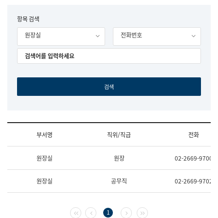
립
국
F
항목 검색
어
o
원
원장실
전화번호
r
조
m
직
도
국
어
원
원
장
기
획
연
수
부서명
직위/직급
전화
부
기
조
획
원장실
원장
02-2669-9700
직
운
및
영
업
과
원장실
공무직
02-2669-9702
무
공
소
공
개
언
(부
어
첫 페이지
이전 페이지
다음 페이지
마지막 페이지
1
서
과