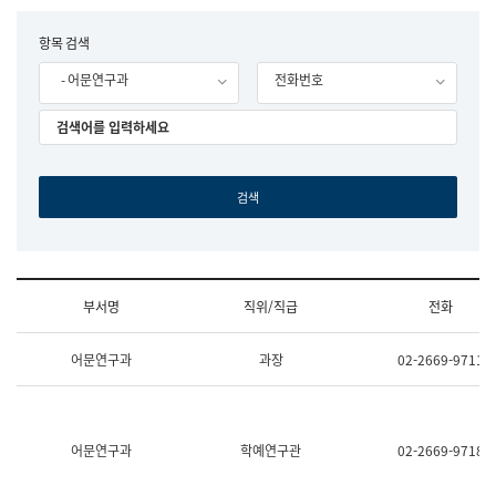
립
국
F
항목 검색
어
o
원
- 어문연구과
전화번호
r
조
m
직
도
국
어
원
원
장
기
획
연
수
부서명
직위/직급
전화
부
기
조
획
어문연구과
과장
02-2669-9711
직
운
및
영
업
과
무
공
소
공
어문연구과
학예연구관
02-2669-9718
개
언
(부
어
서
과