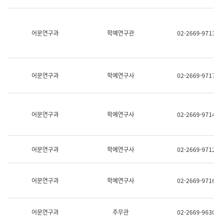
명,
교
직
육
위/
연
직
어문연구과
학예연구관
02-2669-9713
수
급,
과
전
어
화,
문
담
연
당
구
어문연구과
학예연구사
02-2669-9717
업
실
무)
어
문
연
어문연구과
학예연구사
02-2669-9714
구
과
어
문
어문연구과
학예연구사
02-2669-9712
연
구
과
(사
어문연구과
학예연구사
02-2669-9716
전
팀)
언
어
어문연구과
주무관
02-2669-9630
정