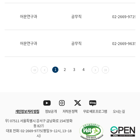
보
과
한
어문연구과
공무직
02-2669-9719
국
어
진
흥
과
어문연구과
공무직
02-2669-9635
수
어
점
자
진
첫 페이지
이전 페이지
다음 페이지
마지막 페이지
1
2
3
4
흥
과
Youtube
Instagram
Twitter
blog
개인정보 처리 방침
정보공개
저작권 정책
무료 배포 프로그램
오시는 길
바로 가기
문체부와 소속기관
우) 07511 서울특별시 강서구 금낭화로 154(방화
동 827)
대표 전화: 02-2669-9775(평일 9~12시, 13~18
시)