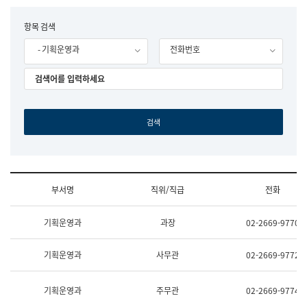
립
국
F
항목 검색
어
o
원
- 기획운영과
전화번호
r
조
m
직
도
국
어
원
원
장
기
획
연
수
부서명
직위/직급
전화
부
기
조
획
기획운영과
과장
02-2669-9770
직
운
및
영
업
과
기획운영과
사무관
02-2669-9772
무
공
소
공
개
언
기획운영과
주무관
02-2669-9774
(부
어
서
과