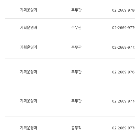
명,
교
직
기획운영과
주무관
02-2669-9780
육
위/
연
직
수
급,
과
기획운영과
주무관
02-2669-9779
전
어
화,
문
담
연
당
기획운영과
주무관
02-2669-9773
구
업
실
무)
어
문
연
기획운영과
주무관
02-2669-9768
구
과
어
문
연
구
기획운영과
주무관
02-2669-9778
과
(사
전
팀)
언
기획운영과
공무직
02-2669-9776
어
정