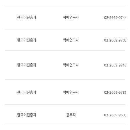
명,
교
직
육
위/
연
한국어진흥과
학예연구사
02-2669-9744
직
수
급,
과
전
어
화,
문
담
연
한국어진흥과
학예연구사
02-2669-9782
당
구
업
실
무)
어
문
연
한국어진흥과
학예연구사
02-2669-9743
구
과
어
문
연
한국어진흥과
학예연구사
02-2669-9786
구
과
(사
전
팀)
한국어진흥과
공무직
02-2669-9631
언
어
정