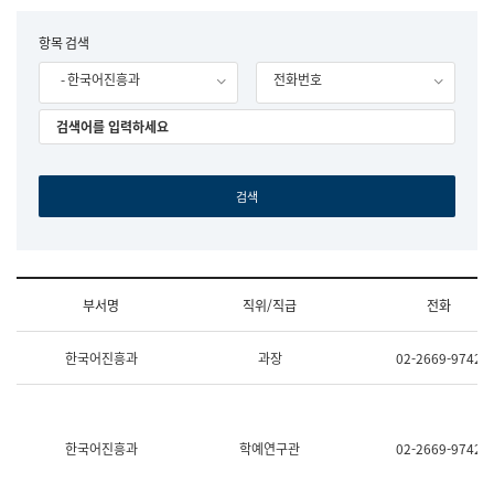
립
국
F
항목 검색
어
o
원
- 한국어진흥과
전화번호
r
조
m
직
도
국
어
원
원
장
기
획
연
수
부서명
직위/직급
전화
부
기
조
획
한국어진흥과
과장
02-2669-9742
직
운
및
영
업
과
무
공
소
공
한국어진흥과
학예연구관
02-2669-9742
개
언
(부
어
서
과