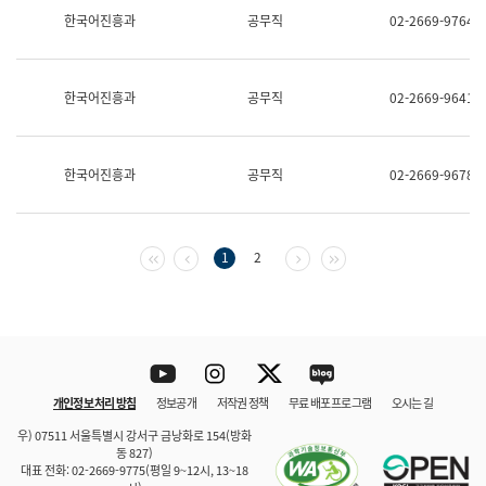
보
한국어진흥과
공무직
02-2669-9764
과
한
국
어
한국어진흥과
공무직
02-2669-9641
진
흥
과
수
한국어진흥과
공무직
02-2669-9678
어
점
자
진
흥
첫 페이지
이전 페이지
다음 페이지
마지막 페이지
1
2
과
Youtube
Instagram
Twitter
blog
개인정보 처리 방침
정보공개
저작권 정책
무료 배포 프로그램
오시는 길
바로 가기
문체부와 소속기관
우) 07511 서울특별시 강서구 금낭화로 154(방화
동 827)
대표 전화: 02-2669-9775(평일 9~12시, 13~18