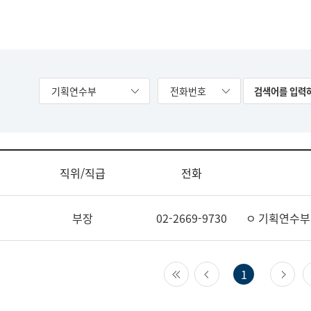
기획연수부
전화번호
직위/직급
전화
부장
02-2669-9730
ㅇ 기획연수부
첫 페이지
이전 페이지
다
1