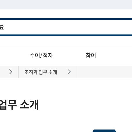
수어/점자
참여
조직과 업무 소개
바로가기
바로가기
업무 소개