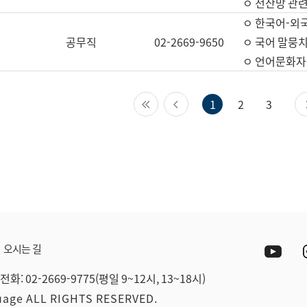
ㅇ 전산망 관련
ㅇ 한국어-외
공무직
02-2669-9650
ㅇ 국어 말뭉치
ㅇ 언어문화자원
첫 페이지
이전 페이지
1
2
3
Yout
오시는 길
전화: 02-2669-9775(평일 9~12시, 13~18시)
guage ALL RIGHTS RESERVED.