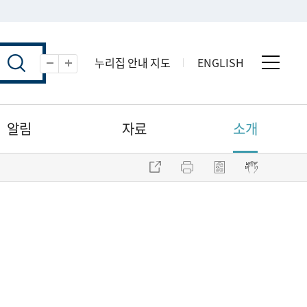
누리집 안내 지도
ENGLISH
전체 
축소
확대
알림
자료
소개
주소 복사
프린트
점자파일 내려받기
점자뷰어 보