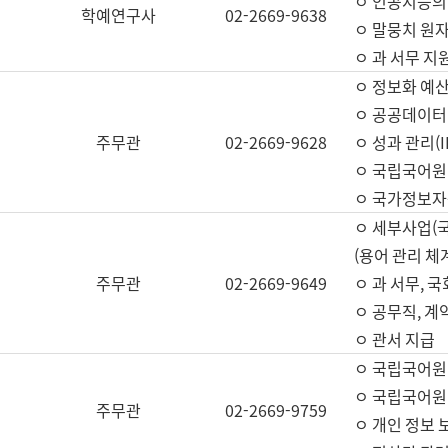
ㅇ 인공지능의
학예연구사
02-2669-9638
ㅇ 말뭉치 원자
ㅇ 과 서무 지
ㅇ 정보화 예산
ㅇ 공공데이터 
주무관
02-2669-9628
ㅇ 성과 관리(
ㅇ 국립국어원
ㅇ 국가정보자
ㅇ 세부사업(
(용어 관리 체
주무관
02-2669-9649
ㅇ 과 서무, 
ㅇ 공무직, 계
ㅇ 관서 지급
ㅇ 국립국어원
ㅇ 국립국어원
주무관
02-2669-9759
ㅇ 개인 정보 