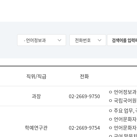
- 언어정보과
전화번호
직위/직급
전화
ㅇ 언어정보과
과장
02-2669-9750
ㅇ 국립국어원
ㅇ 주요 업무,
ㅇ 언어문화자
학예연구관
02-2669-9754
ㅇ 언어문화자
ㅇ 국어 말뭉치