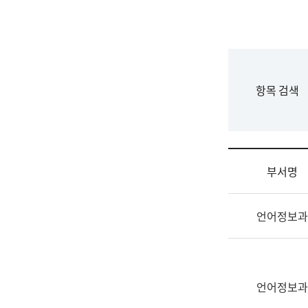
국
립
국
어
원
F
항목 검색
조
o
직
r
도
m
국
어
부서명
원
원
조
장
언어정보과
직
기
및
획
업
연
무
수
소
언어정보과
부
개
기