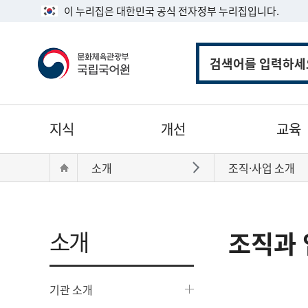
이 누리집은 대한민국 공식 전자정부 누리집입니다.
통
합
검
색
주
지식
개선
교육
메
뉴
현
Home
소개
조직·사업 소개
바로가기
재
위
치:
소개
조직과 
기관 소개