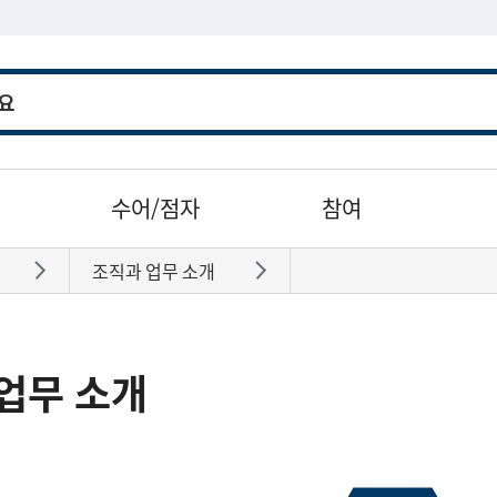
수어/점자
참여
조직과 업무 소개
바로가기
바로가기
업무 소개