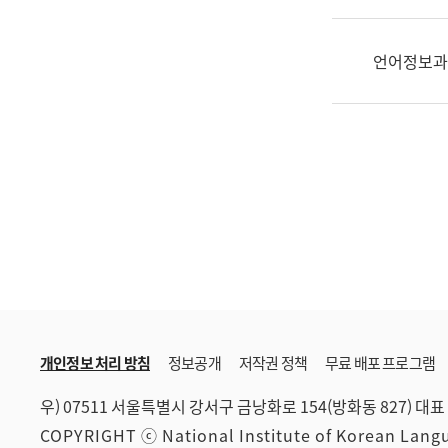
한
국
어
언어정보과
진
흥
과
수
어
점
자
진
흥
과
개인정보 처리 방침
정보공개
저작권 정책
무료 배포 프로그램
우) 07511 서울특별시 강서구 금낭화로 154(방화동 827)
대표 
COPYRIGHT ⓒ National Institute of Korean Lan