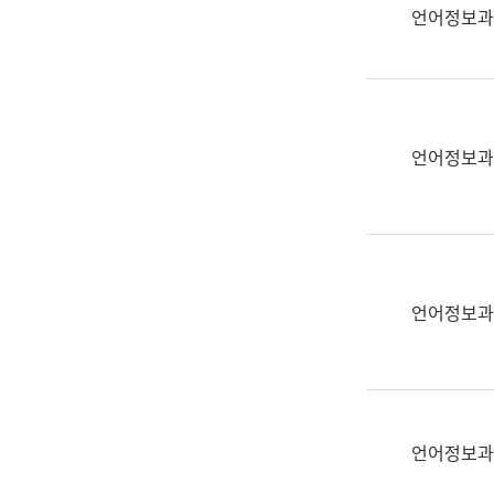
실
언어정보과
어
문
연
구
과
언어정보과
어
문
연
구
과
(사
언어정보과
전
팀)
언
어
정
언어정보과
보
과