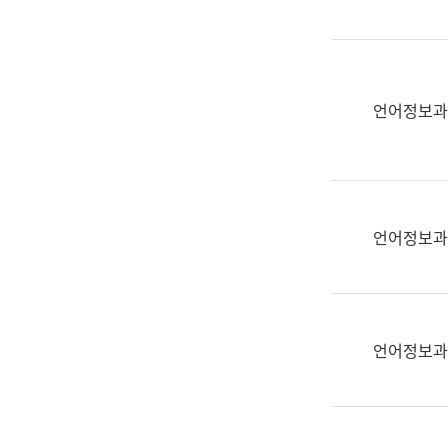
(부
획
서
운
명,
영
직
과
위/
언어정보과
공
직
공
급,
언
전
어
화,
과
담
교
언어정보과
당
육
업
연
무)
수
과
언어정보과
어
문
연
구