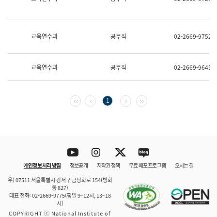
보
과
한
국
교육연수과
공무직
02-2669-9752
어
진
흥
과
교육연수과
공무직
02-2669-9645
수
어
점
자
첫 페이지
이전 페이지
다음 페이지
마지막 페이지
1
진
흥
과
Youtube
Instagram
Twitter
blog
개인정보 처리 방침
정보공개
저작권 정책
무료 배포 프로그램
오시는 길
바로 가기
문체부와 소속기관
우) 07511 서울특별시 강서구 금낭화로 154(방화
동 827)
대표 전화: 02-2669-9775(평일 9~12시, 13~18
시)
COPYRIGHT ⓒ National Institute of