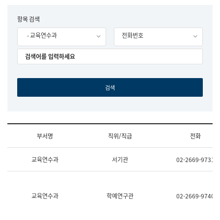
립
국
F
항목 검색
어
o
원
- 교육연수과
전화번호
r
조
m
직
도
국
어
원
원
장
기
획
연
수
부서명
직위/직급
전화
부
기
조
획
교육연수과
서기관
02-2669-9731
직
운
및
영
업
과
무
공
소
공
교육연수과
학예연구관
02-2669-9740
개
언
(부
어
서
과