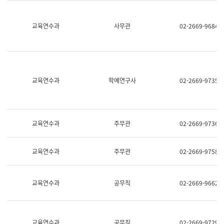
명,
교
직
육
위/
연
교육연수과
사무관
02-2669-9684
직
수
급,
과
전
어
화,
문
담
연
당
구
교육연수과
학예연구사
02-2669-9735
업
실
무)
어
문
연
구
교육연수과
주무관
02-2669-9736
과
어
문
교육연수과
주무관
02-2669-9758
연
구
과
(사
교육연수과
공무직
02-2669-9662
전
팀)
언
어
정
교육연수과
공무직
02-2669-9729