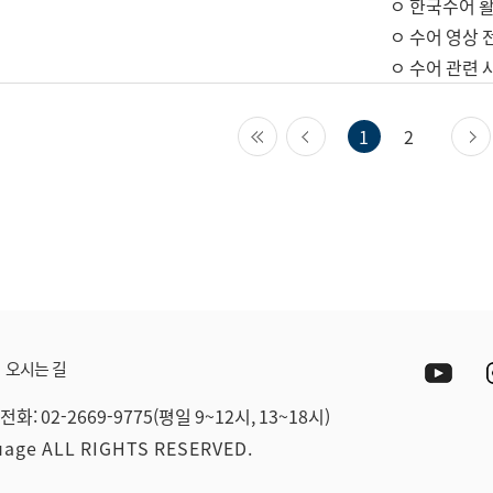
ㅇ 한국수어 활
ㅇ 수어 영상 
ㅇ 수어 관련 
첫 페이지
이전 페이지
1
2
Yout
오시는 길
전화: 02-2669-9775(평일 9~12시, 13~18시)
guage ALL RIGHTS RESERVED.