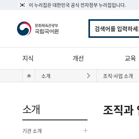
이 누리집은 대한민국 공식 전자정부 누리집입니다.
통
합
검
색
주
지식
개선
교육
메
뉴
현
Home
소개
조직·사업 소개
바로가기
재
위
치:
소개
조직과 
기관 소개