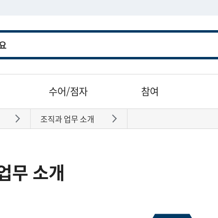
수어/점자
참여
조직과 업무 소개
바로가기
바로가기
업무 소개