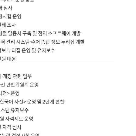
격 심사
검정시험 운영
실태 조사
병렬 말뭉치 구축 및 점역 소프트웨어 개발
격 관리 시스템·수어 종합 정보 누리집 개발
정보 누리집 운영 및 유지보수
민원 대응
제·개정 관련 업무
사전 편찬위원회 운영
사전> 운영
한국어 사전> 운영 및 2단계 편찬
시스템 유지보수
원 자격제도 운영
원 자격 심사
육능력 검정시험 운영