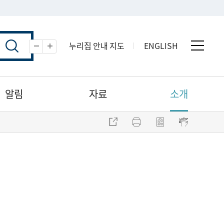
누리집 안내 지도
ENGLISH
전체 
축소
확대
알림
자료
소개
주소 복사
프린트
점자파일 내려받기
점자뷰어 보