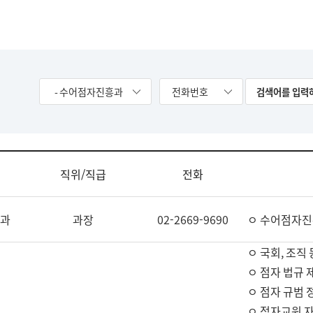
- 수어점자진흥과
전화번호
직위/직급
전화
과
과장
02-2669-9690
ㅇ 수어점자진
ㅇ 국회, 조직 
ㅇ 점자 법규 
ㅇ 점자 규범 
ㅇ 점자교원 