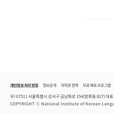
개인정보 처리 방침
정보공개
저작권 정책
무료 배포 프로그램
우) 07511 서울특별시 강서구 금낭화로 154(방화동 827)
대표 
COPYRIGHT ⓒ National Institute of Korean Lan