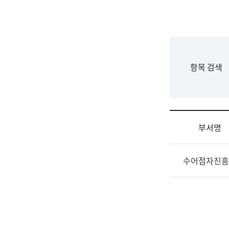
국
립
국
어
원
F
항목 검색
조
o
직
r
도
m
국
어
부서명
원
원
조
장
수어점자진흥
직
기
및
획
업
연
무
수
소
부
개
기