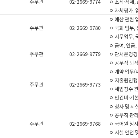
주무관
02-2669-9774
ㅇ 조직·직제,
ㅇ 자체평가,
ㅇ 예산 관련 
주무관
02-2669-9780
ㅇ 국회 업무
ㅇ 서무업무,
ㅇ 급여, 연금
주무관
02-2669-9779
ㅇ 관서운영경비
ㅇ 공무직 퇴직
ㅇ 계약 업무(
ㅇ 지출원인행위
주무관
02-2669-9773
ㅇ 세입징수 
ㅇ 인건비·기
ㅇ 청사 및 시
ㅇ 공무직 관리
주무관
02-2669-9768
ㅇ 국어원 청
ㅇ 시설 안전 