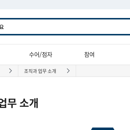
수어/점자
참여
조직과 업무 소개
바로가기
바로가기
업무 소개