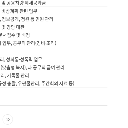
영 및 공용차량 제세공과금
등 비상계획 관련 업무
 정보공개, 청원 등 민원 관리
 및 강당 대관
 문서접수 및 배정
직 업무, 공무직 관리(경비·조리)
영
리, 성희롱·성폭력 업무
(맞춤형 복지), 과 공무직 급여 관리
리, 기록물 관리
규정 총괄, 우편물관리, 주간회의 자료 등)
영
다음 페이지
마지막 페이지