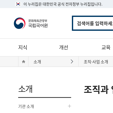
이 누리집은 대한민국 공식 전자정부 누리집입니다.
통
합
검
색
주
지식
개선
교육
메
뉴
현
Home
소개
조직·사업 소개
바로가기
재
위
치:
소개
조직과 
기관 소개