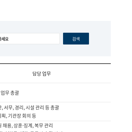
담당 업무
 업무 총괄
, 서무, 경리, 시설 관리 등 총괄
계획, 기관장 회의 등
원 채용, 상훈·징계, 복무 관리