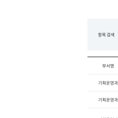
국
립
국
어
원
F
항목 검색
조
o
직
r
도
m
국
어
부서명
원
원
조
장
기획운영과
직
기
및
획
업
연
기획운영과
무
수
소
부
개
기