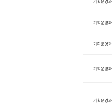
기획운영과
(부
획
서
운
명,
영
직
기획운영과
과
위/
공
직
공
급,
언
기획운영과
전
어
화,
과
담
교
당
육
기획운영과
업
연
무)
수
과
어
문
기획운영과
연
구