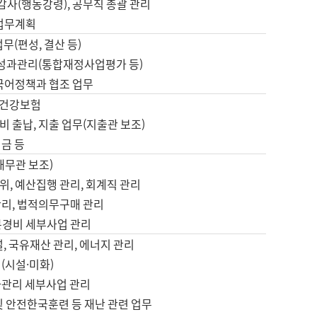
 감사(행동강령), 공무직 총괄 관리
 업무계획
업무(편성, 결산 등)
, 성과관리(통합재정사업평가 등)
 국어정책과 협조 업무
, 건강보험
 출납, 지출 업무(지출관 보조)
금 등
재무관 보조)
, 예산집행 관리, 회계직 관리
관리, 법적의무구매 관리
본경비 세부사업 관리
설, 국유재산 관리, 에너지 관리
(시설·미화)
사관리 세부사업 관리
및 안전한국훈련 등 재난 관련 업무