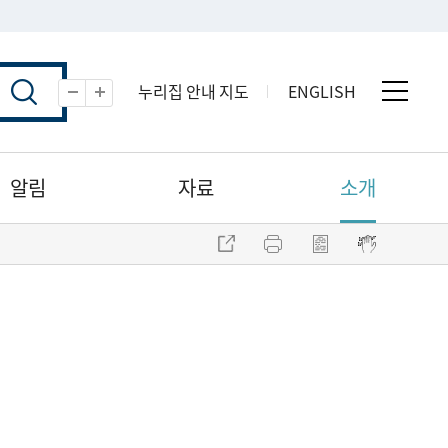
누리집 안내 지도
ENGLISH
전체 
축소
확대
알림
자료
소개
주소 복사
프린트
점자파일 내려받기
점자뷰어 보