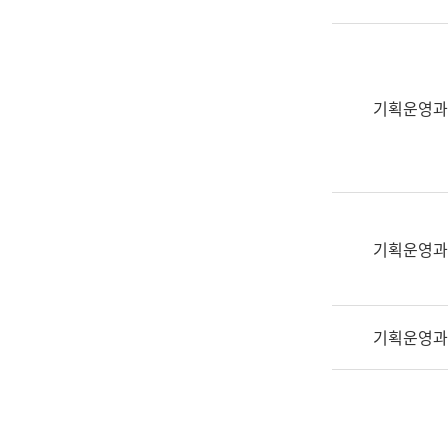
실
어
문
연
구
기획운영과
과
어
문
연
구
과
기획운영과
(사
전
팀)
기획운영과
언
어
정
보
과