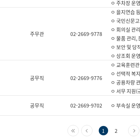
ㅇ 주차장 운
ㅇ 을지연습 
ㅇ 국민신문고,
ㅇ 회의실 관리
주무관
02-2669-9778
ㅇ 물품 관리,
ㅇ 보안 및 당
ㅇ 상조회 운
ㅇ 교육훈련관
ㅇ 선택적 복지
공무직
02-2669-9776
ㅇ 공용차량 관
ㅇ 서무 지원(
공무직
02-2669-9702
ㅇ 부속실 운
첫 페이지
이전 페이지
1
2