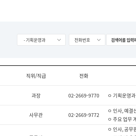
- 기획운영과
전화번호
직위/직급
전화
과장
02-2669-9770
ㅇ 기획운영과
ㅇ 인사, 예결산
사무관
02-2669-9772
ㅇ 주요 업무 
ㅇ 인사, 공무