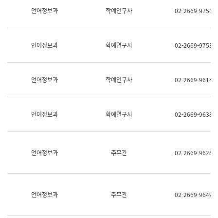
명,
교
언어정보과
학예연구사
02-2669-9751
직
육
위/
연
직
수
급,
과
언어정보과
학예연구사
02-2669-9753
전
어
화,
문
담
연
당
구
언어정보과
학예연구사
02-2669-9614
업
실
무)
어
문
연
언어정보과
학예연구사
02-2669-9638
구
과
어
문
연
언어정보과
주무관
02-2669-9628
구
과
(사
전
팀)
언어정보과
주무관
02-2669-9649
언
어
정