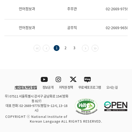
보
과
언어정보과
주무관
02-2669-9759
한
국
어
언어정보과
공무직
02-2669-9650
진
흥
과
수
첫 페이지
이전 페이지
다음 페이지
마지막 페이지
1
2
3
어
점
자
진
흥
과
Youtube
Instagram
Twitter
blog
개인정보 처리 방침
정보공개
저작권 정책
무료 배포 프로그램
오시는 길
바로 가기
문체부와 소속기관
우) 07511 서울특별시 강서구 금낭화로 154(방화
동 827)
대표 전화: 02-2669-9775(평일 9~12시, 13~18
시)
COPYRIGHT ⓒ National Institute of
Korean Language ALL RIGHTS RESERVED.