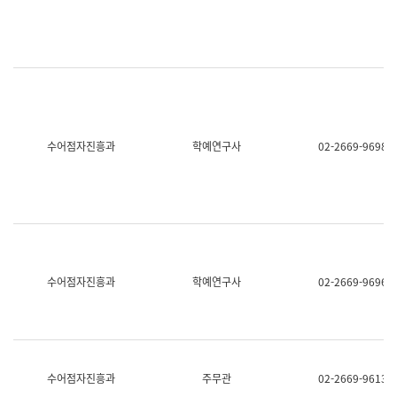
명,
교
직
육
위/
연
직
수
급,
과
전
어
화,
문
담
연
당
구
수어점자진흥과
학예연구사
02-2669-9698
업
실
무)
어
문
연
구
과
어
문
연
수어점자진흥과
학예연구사
02-2669-9696
구
과
(사
전
팀)
언
어
수어점자진흥과
주무관
02-2669-9613
정