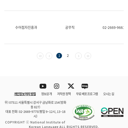
수어점자진흥과
공무직
02-2669-9661
첫 페이지
이전 페이지
다음 페이지
마지막 페이지
1
2
Youtube
Instagram
Twitter
blog
개인정보 처리 방침
정보공개
저작권 정책
무료 배포 프로그램
오시는 길
바로 가기
문체부와 소속기관
우) 07511 서울특별시 강서구 금낭화로 154(방화
동 827)
대표 전화: 02-2669-9775(평일 9~12시, 13~18
시)
COPYRIGHT ⓒ National Institute of
Korean Language ALL RIGHTS RESERVED.