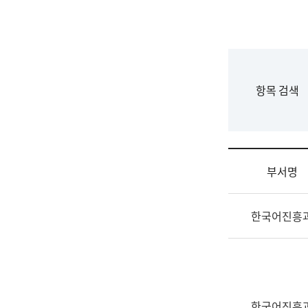
국
립
국
어
원
F
항목 검색
조
o
직
r
도
m
국
어
부서명
원
원
조
장
한국어진흥
직
기
및
획
업
연
무
수
소
부
개
기
한국어진흥