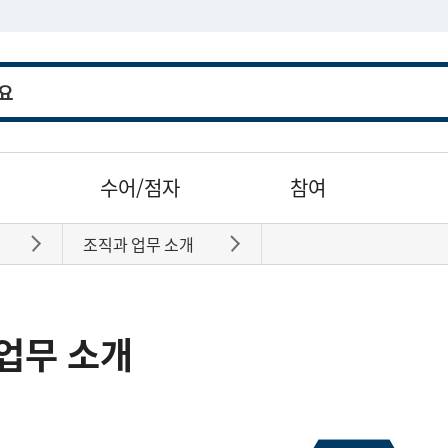
수어/점자
참여
조직과 업무 소개
바로가기
바로가기
업무 소개