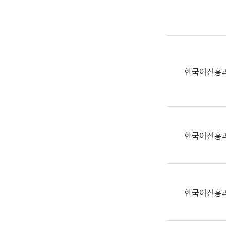
실
어
문
연
구
과
한국어진흥
어
문
연
구
과
한국어진흥
(사
전
팀)
언
어
한국어진흥
정
보
과