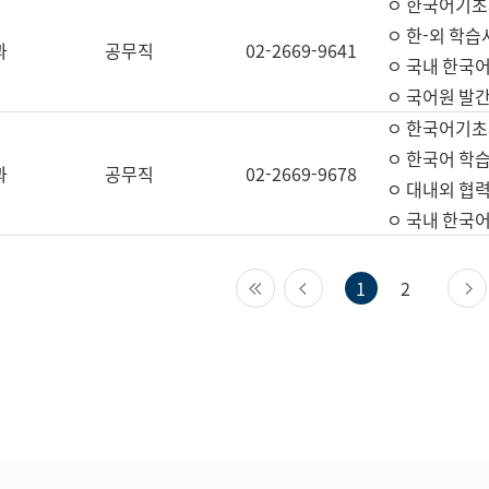
ㅇ 한국어기초
ㅇ 한-외 학습
과
공무직
02-2669-9641
ㅇ 국내 한국
ㅇ 국어원 발간
ㅇ 한국어기초
ㅇ 한국어 학
과
공무직
02-2669-9678
ㅇ 대내외 협력
ㅇ 국내 한국
첫 페이지
이전 페이지
1
2