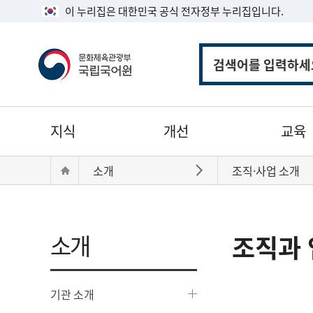
이 누리집은 대한민국 공식 전자정부 누리집입니다.
통
합
검
색
주
지식
개선
교육
메
뉴
현
Home
소개
조직·사업 소개
바로가기
재
위
치:
소개
조직과 
기관 소개