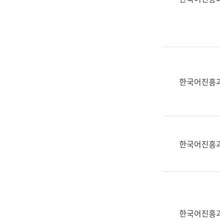
(부
획
서
운
명,
영
직
과
위/
공
직
공
급,
언
한국어진흥
전
어
화,
과
담
교
당
육
업
연
한국어진흥
무)
수
과
어
문
연
구
한국어진흥