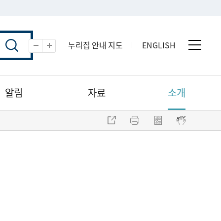
누리집 안내 지도
ENGLISH
전체 
축소
확대
알림
자료
소개
주소 복사
프린트
점자파일 내려받기
점자뷰어 보