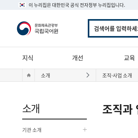
이 누리집은 대한민국 공식 전자정부 누리집입니다.
통
합
검
색
주
지식
개선
교육
메
뉴
현
Home
소개
조직·사업 소개
바로가기
재
위
치:
소개
조직과 
기관 소개