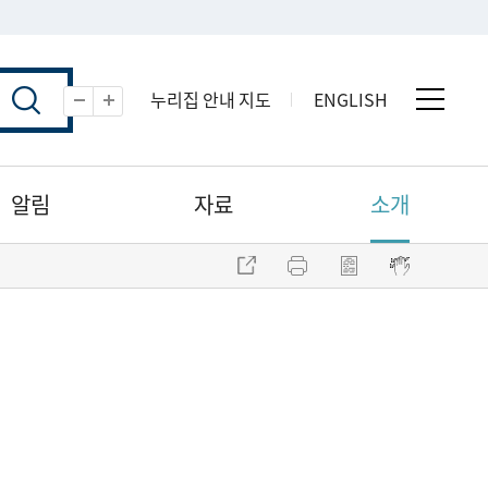
누리집 안내 지도
ENGLISH
전체 
축소
확대
알림
자료
소개
주소 복사
프린트
점자파일 내려받기
점자뷰어 보