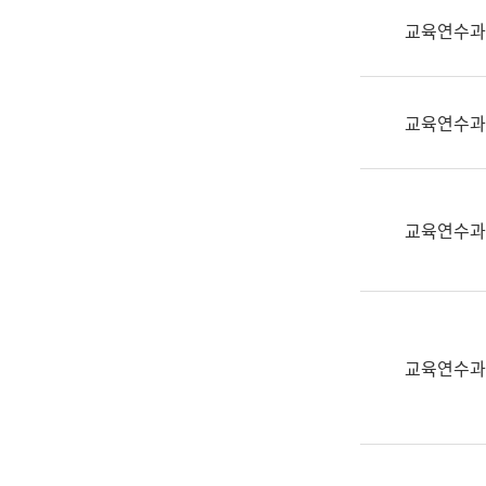
실
교육연수과
어
문
연
구
교육연수과
과
어
문
연
교육연수과
구
과
(사
전
팀)
교육연수과
언
어
정
보
과