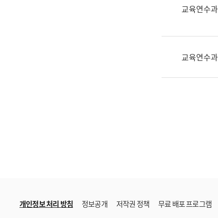
한
교육연수과
국
어
진
흥
교육연수과
과
수
어
점
자
진
흥
과
개인정보 처리 방침
정보공개
저작권 정책
무료 배포 프로그램