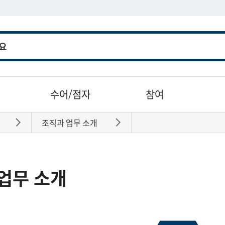
수어/점자
참여
조직과 업무 소개
바로가기
바로가기
업무 소개