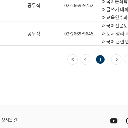
ㅇ 국어문화학
공무직
02-2669-9752
ㅇ 글쓰기 대회
ㅇ 교육연수과
ㅇ 국어전문도
공무직
02-2669-9645
ㅇ 도서 정리·
ㅇ 국어 관련
첫 페이지
이전 페이지
다
1
Yout
오시는 길