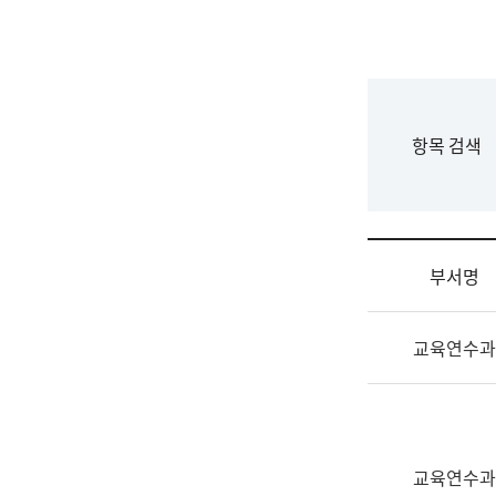
국
립
국
어
원
F
항목 검색
조
o
직
r
도
m
국
어
부서명
원
원
조
장
교육연수과
직
기
및
획
업
연
무
수
소
부
교육연수과
개
기