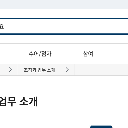
수어/점자
참여
조직과 업무 소개
바로가기
바로가기
업무 소개