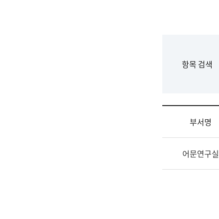
국
립
국
어
원
F
항목 검색
조
o
직
r
도
m
국
어
부서명
원
원
조
장
어문연구실
직
기
및
획
업
연
무
수
소
부
개
기