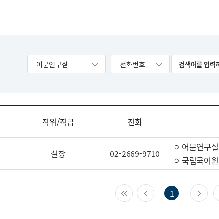
어문연구실
전화번호
직위/직급
전화
ㅇ 어문연구실
실장
02-2669-9710
ㅇ 국립국어원
첫 페이지
이전 페이지
다
1