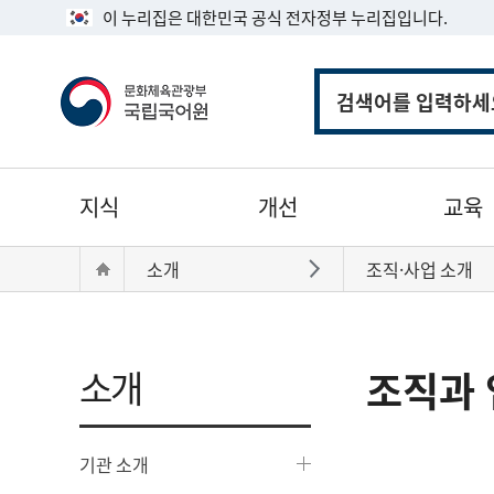
이 누리집은 대한민국 공식 전자정부 누리집입니다.
통
합
검
색
주
지식
개선
교육
메
뉴
현
Home
소개
조직·사업 소개
바로가기
재
위
치:
소개
조직과 
기관 소개