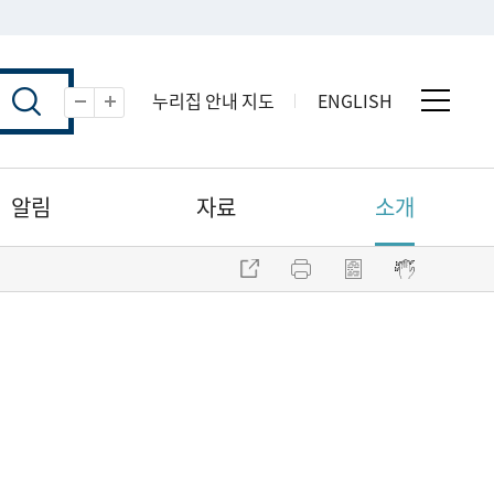
누리집 안내 지도
ENGLISH
전체 
축소
확대
알림
자료
소개
주소 복사
프린트
점자파일 내려받기
점자뷰어 보