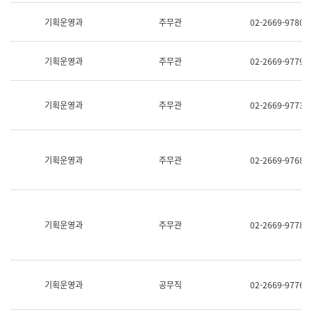
명,
교
직
기획운영과
주무관
02-2669-9780
육
위/
연
직
수
급,
과
기획운영과
주무관
02-2669-9779
전
어
화,
문
담
연
당
기획운영과
주무관
02-2669-9773
구
업
실
무)
어
문
연
기획운영과
주무관
02-2669-9768
구
과
어
문
연
구
기획운영과
주무관
02-2669-9778
과
(사
전
팀)
언
기획운영과
공무직
02-2669-9776
어
정