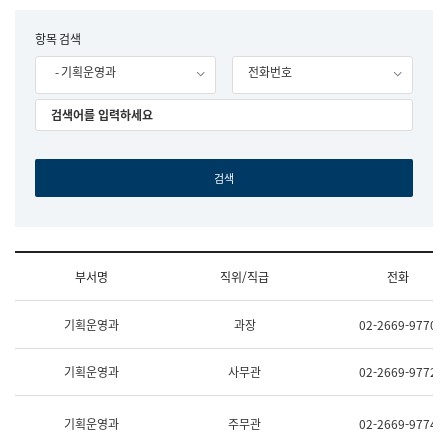
립
국
F
항목 검색
어
o
원
- 기획운영과
전화번호
r
조
m
직
도
국
어
원
원
장
기
획
연
수
부서명
직위/직급
전화
부
기
조
획
기획운영과
과장
02-2669-9770
직
운
및
영
업
과
기획운영과
사무관
02-2669-9772
무
공
소
공
개
언
기획운영과
주무관
02-2669-9774
(부
어
서
과