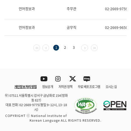
보
과
언어정보과
주무관
02-2669-9759
한
국
어
언어정보과
공무직
02-2669-9650
진
흥
과
수
첫 페이지
이전 페이지
다음 페이지
마지막 페이지
1
2
3
어
점
자
진
흥
과
Youtube
Instagram
Twitter
blog
개인정보 처리 방침
정보공개
저작권 정책
무료 배포 프로그램
오시는 길
바로 가기
문체부와 소속기관
우) 07511 서울특별시 강서구 금낭화로 154(방화
동 827)
대표 전화: 02-2669-9775(평일 9~12시, 13~18
시)
COPYRIGHT ⓒ National Institute of
Korean Language ALL RIGHTS RESERVED.