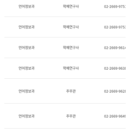
명,
교
언어정보과
학예연구사
02-2669-9751
직
육
위/
연
직
수
급,
과
언어정보과
학예연구사
02-2669-9753
전
어
화,
문
담
연
당
구
언어정보과
학예연구사
02-2669-9614
업
실
무)
어
문
연
언어정보과
학예연구사
02-2669-9638
구
과
어
문
연
언어정보과
주무관
02-2669-9628
구
과
(사
전
팀)
언어정보과
주무관
02-2669-9649
언
어
정