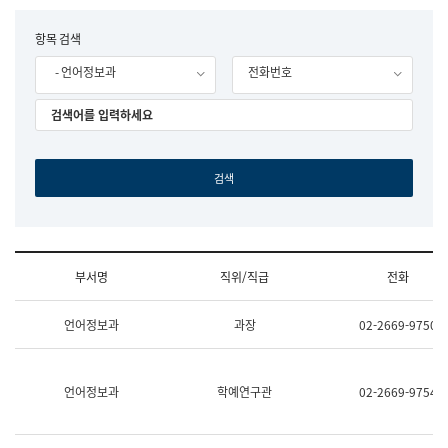
립
국
F
항목 검색
어
o
원
- 언어정보과
전화번호
r
조
m
직
도
국
어
원
원
장
기
획
연
수
부서명
직위/직급
전화
부
기
조
획
언어정보과
과장
02-2669-9750
직
운
및
영
업
과
무
공
언어정보과
학예연구관
02-2669-9754
소
공
개
언
(부
어
서
과