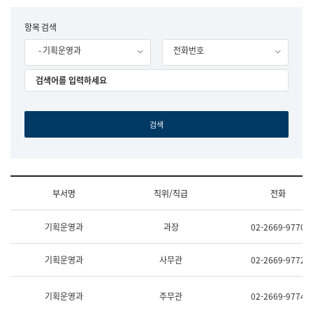
립
국
F
항목 검색
어
o
원
- 기획운영과
전화번호
r
조
m
직
도
국
어
원
원
장
기
획
연
수
부서명
직위/직급
전화
부
기
조
획
기획운영과
과장
02-2669-9770
직
운
및
영
업
과
기획운영과
사무관
02-2669-9772
무
공
소
공
개
언
기획운영과
주무관
02-2669-9774
(부
어
서
과