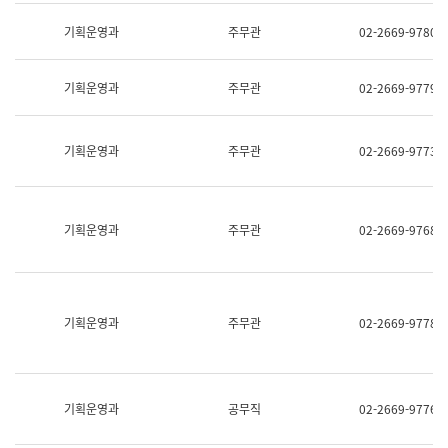
명,
교
직
기획운영과
주무관
02-2669-9780
육
위/
연
직
수
급,
과
기획운영과
주무관
02-2669-9779
전
어
화,
문
담
연
당
기획운영과
주무관
02-2669-9773
구
업
실
무)
어
문
연
기획운영과
주무관
02-2669-9768
구
과
어
문
연
구
기획운영과
주무관
02-2669-9778
과
(사
전
팀)
언
기획운영과
공무직
02-2669-9776
어
정