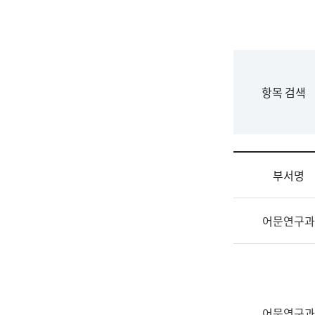
국
립
국
어
원
F
항목 검색
조
o
직
r
도
m
국
어
부서명
원
원
조
장
어문연구과
직
기
및
획
업
연
무
수
소
부
개
기
어문연구과