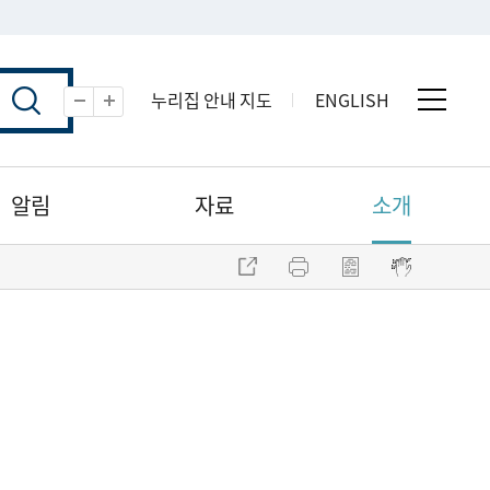
누리집 안내 지도
ENGLISH
전체 
축소
확대
알림
자료
소개
주소 복사
프린트
점자파일 내려받기
점자뷰어 보