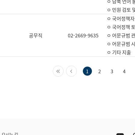
ㅇ 남북 언어 
ㅇ 민원 검토 
ㅇ 국어정책자
ㅇ 국어정책 
공무직
02-2669-9635
ㅇ 어문규범 
ㅇ 어문규범 
ㅇ 기타 지출
첫 페이지
이전 페이지
1
2
3
4
Yout
오시는 길