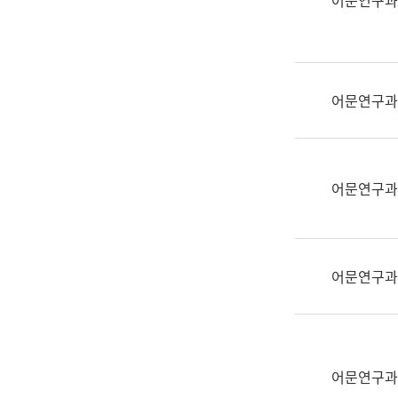
어문연구과
실
어
문
연
구
어문연구과
과
어
문
연
어문연구과
구
과
(사
전
어문연구과
팀)
언
어
정
보
어문연구과
과