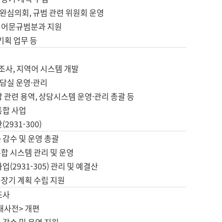
완심의회, 규범 관련 위원회 운영
 어문규범분과 지원
 기획 업무 등
업
 조사, 지역어 시스템 개발
담실 운영·관리
 관련 용역, 상담시스템 운영·관리 총괄 등
통합 사업
2931-300)
 감수 및 운영 총괄
합 시스템 관리 및 운영
업(2931-305) 관리 및 예결산
중장기 계획 수립 지원
조사
대사전> 개편