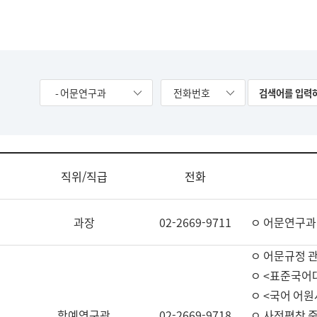
- 어문연구과
전화번호
직위/직급
전화
과장
02-2669-9711
ㅇ 어문연구과
ㅇ 어문규정 
ㅇ <표준국어
ㅇ <국어 어원
학예연구관
02-2669-9718
ㅇ 사전편찬 