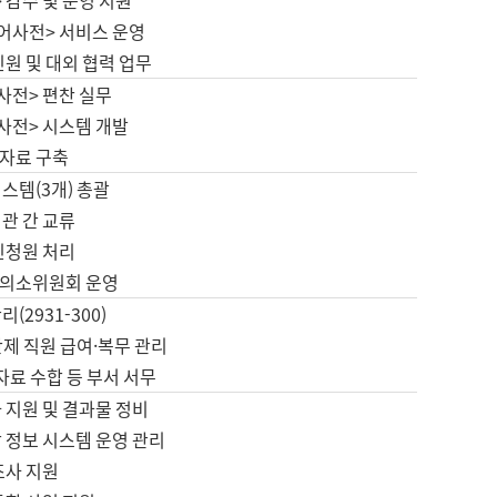
 감수 및 운영 지원
국어사전> 서비스 운영
민원 및 대외 협력 업무
사전> 편찬 실무
사전> 시스템 개발
자료 구축
스템(3개) 총괄
관 간 교류
민청원 처리
의소위원회 운영
(2931-300)
제 직원 급여·복무 관리
 자료 수합 등 부서 서무
 지원 및 결과물 정비
 정보 시스템 운영 관리
조사 지원