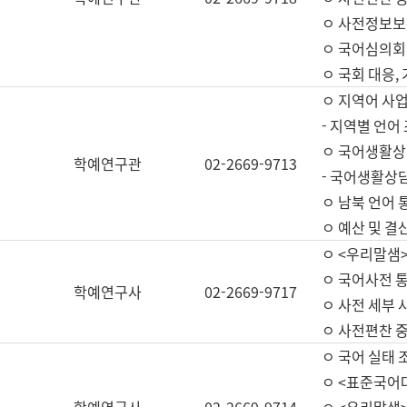
ㅇ 사전정보보
ㅇ 국어심의회
ㅇ 국회 대응,
ㅇ 지역어 사
- 지역별 언어
ㅇ 국어생활상
학예연구관
02-2669-9713
- 국어생활상담
ㅇ 남북 언어 
ㅇ 예산 및 결산(
ㅇ <우리말샘>
ㅇ 국어사전 통
학예연구사
02-2669-9717
ㅇ 사전 세부 사
ㅇ 사전편찬 
ㅇ 국어 실태 
ㅇ <표준국어