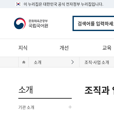
이 누리집은 대한민국 공식 전자정부 누리집입니다.
통
합
검
색
주
지식
개선
교육
메
뉴
현
Home
소개
조직·사업 소개
바로가기
재
위
치:
소개
조직과 
기관 소개