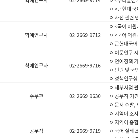
학예연구사
02-2669-9714
ㅇ <우리말샘>
ㅇ <근현대 
ㅇ 사전 관련 
ㅇ <국어 어원
학예연구사
02-2669-9712
ㅇ <국어 어원
ㅇ 근현대국어
ㅇ 어문연구 시
ㅇ 언어정책 기
학예연구사
02-2669-9716
ㅇ 민원 및 국
ㅇ 정책연구심
ㅇ 세부사업 관리
주무관
02-2669-9630
ㅇ 공무직·기간
ㅇ 문서 수발,
ㅇ 지역어 조사
ㅇ 지역어 종합
공무직
02-2669-9719
ㅇ 국어 실태 