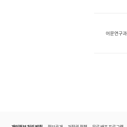
한
국
어
진
흥
어문연구과
과
수
어
점
자
진
흥
과
개인정보 처리 방침
정보공개
저작권 정책
무료 배포 프로그램