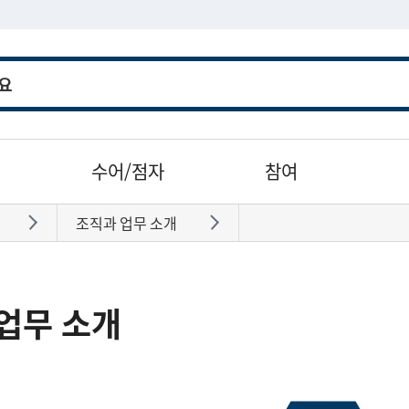
수어/점자
참여
조직과 업무 소개
바로가기
바로가기
업무 소개