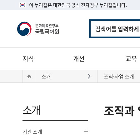
이 누리집은 대한민국 공식 전자정부 누리집입니다.
통
합
검
색
주
지식
개선
교육
메
뉴
현
Home
소개
조직·사업 소개
바로가기
재
위
치:
소개
조직과 
기관 소개