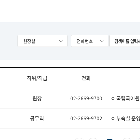
원장실
전화번호
직위/직급
전화
원장
02-2669-9700
ㅇ 국립국어원
공무직
02-2669-9702
ㅇ 부속실 운