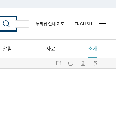
누리집 안내 지도
ENGLISH
전체 
축소
확대
알림
자료
소개
주소 복사
프린트
점자파일 내려받기
점자뷰어 보