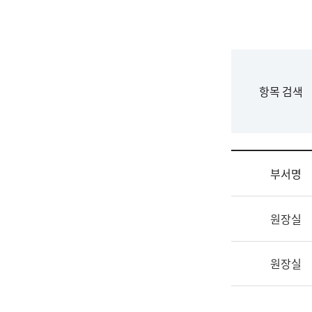
국
립
국
어
원
F
항목 검색
조
o
직
r
도
m
국
어
부서명
원
원
조
장
원장실
직
기
및
획
업
연
원장실
무
수
소
부
개
기