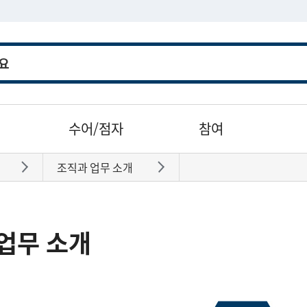
수어/점자
참여
조직과 업무 소개
바로가기
바로가기
업무 소개