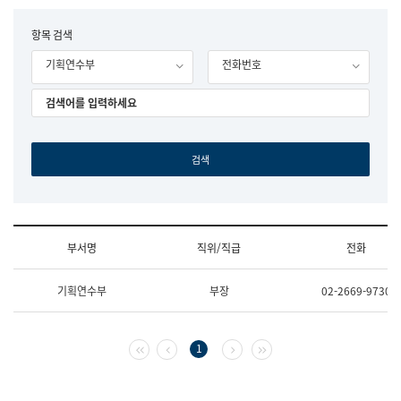
립
국
F
항목 검색
어
o
원
기획연수부
전화번호
r
조
m
직
도
국
어
원
원
장
기
획
연
수
부서명
직위/직급
전화
부
기
조
획
기획연수부
부장
02-2669-9730
직
운
및
영
업
과
무
공
첫 페이지
이전 페이지
다음 페이지
마지막 페이지
1
소
공
개
언
(부
어
서
과