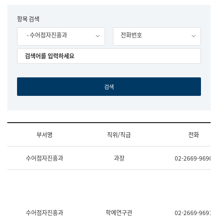
립
국
F
항목 검색
어
o
원
- 수어점자진흥과
전화번호
r
조
m
직
도
국
어
원
원
장
기
획
연
수
부서명
직위/직급
전화
부
기
조
획
수어점자진흥과
과장
02-2669-9690
직
운
및
영
업
과
무
공
소
공
개
언
(부
어
수어점자진흥과
학예연구관
02-2669-9691
서
과