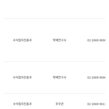
명,
교
직
육
위/
연
직
수
급,
과
전
어
화,
문
담
연
당
구
수어점자진흥과
학예연구사
02-2669-9698
업
실
무)
어
문
연
구
과
어
문
연
수어점자진흥과
학예연구사
02-2669-9696
구
과
(사
전
팀)
언
어
수어점자진흥과
주무관
02-2669-9613
정