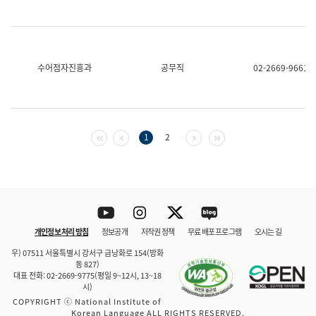
수어점자진흥과
공무직
02-2669-9661
첫 페이지
이전 페이지
다음 페이지
마지막 페이지
1
2
Youtube
Instagram
Twitter
blog
개인정보 처리 방침
정보공개
저작권 정책
무료 배포 프로그램
오시는 길
바로 가기
문체부와 소속기관
우) 07511 서울특별시 강서구 금낭화로 154(방화
동 827)
대표 전화: 02-2669-9775(평일 9~12시, 13~18
시)
COPYRIGHT ⓒ National Institute of
Korean Language ALL RIGHTS RESERVED.