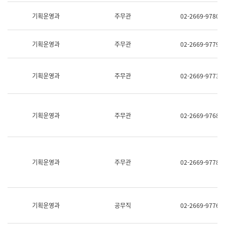
명,
교
직
기획운영과
주무관
02-2669-9780
육
위/
연
직
수
급,
과
기획운영과
주무관
02-2669-9779
전
어
화,
문
담
연
당
기획운영과
주무관
02-2669-9773
구
업
실
무)
어
문
연
기획운영과
주무관
02-2669-9768
구
과
어
문
연
구
기획운영과
주무관
02-2669-9778
과
(사
전
팀)
언
기획운영과
공무직
02-2669-9776
어
정