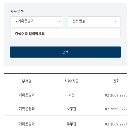
립
국
F
항목 검색
어
o
원
- 기획운영과
전화번호
r
조
m
직
도
국
어
원
원
장
기
획
연
수
부서명
직위/직급
전화
부
기
조
획
기획운영과
과장
02-2669-9770
직
운
및
영
업
과
기획운영과
사무관
02-2669-9772
무
공
소
공
개
언
기획운영과
주무관
02-2669-9774
(부
어
서
과