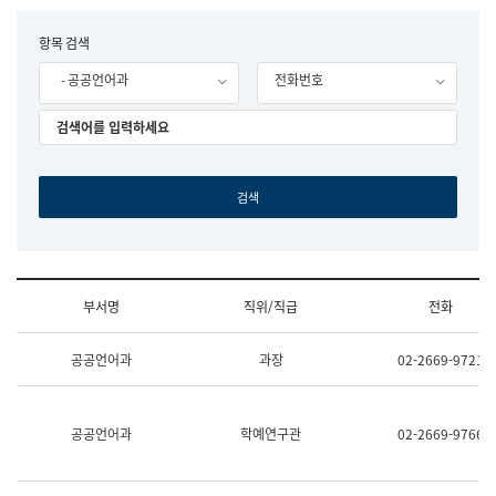
립
국
F
항목 검색
어
o
원
- 공공언어과
전화번호
r
조
m
직
도
국
어
원
원
장
기
획
연
수
부서명
직위/직급
전화
부
기
조
획
공공언어과
과장
02-2669-9721
직
운
및
영
업
과
무
공
공공언어과
학예연구관
02-2669-9766
소
공
개
언
(부
어
서
과