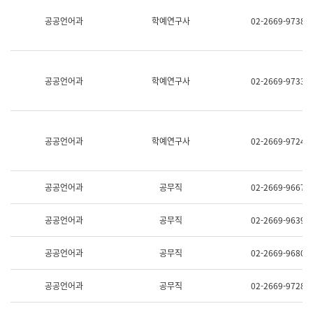
명,
교
공공언어과
학예연구사
02-2669-9738
직
육
위/
연
직
수
급,
과
전
어
공공언어과
학예연구사
02-2669-9733
화,
문
담
연
당
구
업
실
무)
어
공공언어과
학예연구사
02-2669-9724
문
연
구
과
공공언어과
공무직
02-2669-9667
어
문
연
공공언어과
공무직
02-2669-9639
구
과
(사
공공언어과
공무직
02-2669-9680
전
팀)
언
공공언어과
공무직
02-2669-9728
어
정