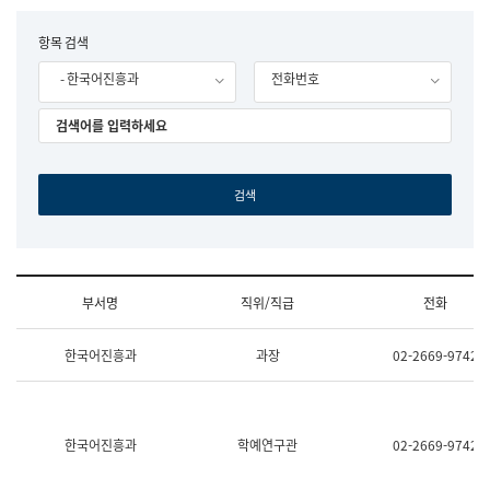
립
국
F
항목 검색
어
o
원
- 한국어진흥과
전화번호
r
조
m
직
도
국
어
원
원
장
기
획
연
수
부서명
직위/직급
전화
부
기
조
획
한국어진흥과
과장
02-2669-9742
직
운
및
영
업
과
무
공
소
공
한국어진흥과
학예연구관
02-2669-9742
개
언
(부
어
서
과