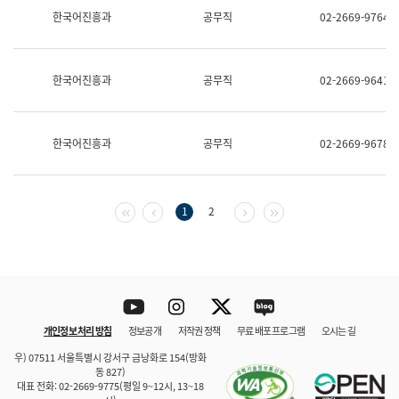
보
한국어진흥과
공무직
02-2669-9764
과
한
국
어
한국어진흥과
공무직
02-2669-9641
진
흥
과
수
한국어진흥과
공무직
02-2669-9678
어
점
자
진
흥
첫 페이지
이전 페이지
다음 페이지
마지막 페이지
1
2
과
Youtube
Instagram
Twitter
blog
개인정보 처리 방침
정보공개
저작권 정책
무료 배포 프로그램
오시는 길
바로 가기
문체부와 소속기관
우) 07511 서울특별시 강서구 금낭화로 154(방화
동 827)
대표 전화: 02-2669-9775(평일 9~12시, 13~18