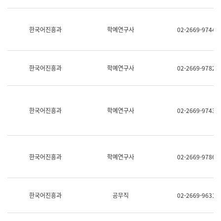
명,
교
직
육
위/
연
한국어진흥과
학예연구사
02-2669-9744
직
수
급,
과
전
어
화,
문
담
연
한국어진흥과
학예연구사
02-2669-9782
당
구
업
실
무)
어
문
연
한국어진흥과
학예연구사
02-2669-9743
구
과
어
문
연
한국어진흥과
학예연구사
02-2669-9786
구
과
(사
전
팀)
한국어진흥과
공무직
02-2669-9631
언
어
정