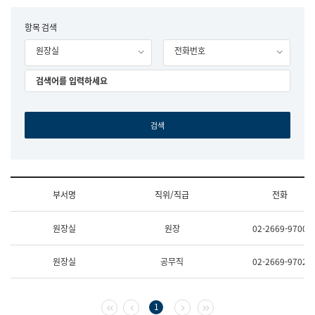
립
국
F
항목 검색
어
o
원
원장실
전화번호
r
조
m
직
도
국
어
원
원
장
기
획
연
수
부서명
직위/직급
전화
부
기
조
획
원장실
원장
02-2669-9700
직
운
및
영
업
과
원장실
공무직
02-2669-9702
무
공
소
공
개
언
(부
어
첫 페이지
이전 페이지
다음 페이지
마지막 페이지
1
서
과