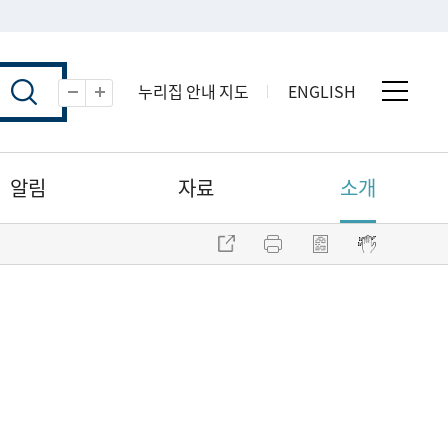
누리집 안내 지도
ENGLISH
전체 
축소
확대
알림
자료
소개
주소 복사
프린트
점자파일 내려받기
점자뷰어 보