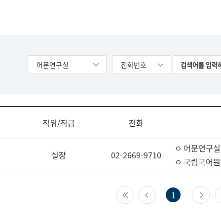
어문연구실
전화번호
직위/직급
전화
ㅇ 어문연구실
실장
02-2669-9710
ㅇ 국립국어원
첫 페이지
이전 페이지
다
1