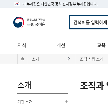
이 누리집은 대한민국 공식 전자정부 누리집입니다.
통
합
검
색
주
지식
개선
교육
메
뉴
현
Home
소개
조직·사업 소개
바로가기
재
위
치:
소개
조직과 
기관 소개