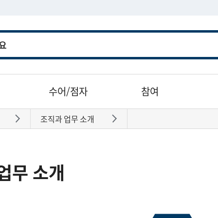
수어/점자
참여
조직과 업무 소개
바로가기
바로가기
업무 소개