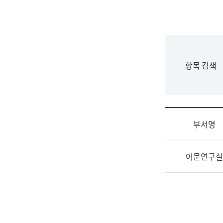
국
립
국
어
원
F
항목 검색
조
o
직
r
도
m
국
어
부서명
원
원
조
장
어문연구실
직
기
및
획
업
연
무
수
소
부
개
기