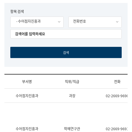
립
국
F
항목 검색
어
o
원
- 수어점자진흥과
전화번호
r
조
m
직
도
국
어
원
원
장
기
획
연
수
부서명
직위/직급
전화
부
기
조
획
수어점자진흥과
과장
02-2669-9690
직
운
및
영
업
과
무
공
소
공
개
언
(부
어
수어점자진흥과
학예연구관
02-2669-9691
서
과