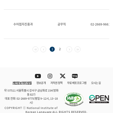
수어점자진흥과
공무직
02-2669-9661
첫 페이지
이전 페이지
다음 페이지
마지막 페이지
1
2
Youtube
Instagram
Twitter
blog
개인정보 처리 방침
정보공개
저작권 정책
무료 배포 프로그램
오시는 길
바로 가기
문체부와 소속기관
우) 07511 서울특별시 강서구 금낭화로 154(방화
동 827)
대표 전화: 02-2669-9775(평일 9~12시, 13~18
시)
COPYRIGHT ⓒ National Institute of
Korean Language ALL RIGHTS RESERVED.