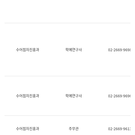
명,
교
직
육
위/
연
직
수
급,
과
전
어
화,
문
담
연
당
구
수어점자진흥과
학예연구사
02-2669-9698
업
실
무)
어
문
연
구
과
어
문
연
수어점자진흥과
학예연구사
02-2669-9696
구
과
(사
전
팀)
언
어
수어점자진흥과
주무관
02-2669-9613
정