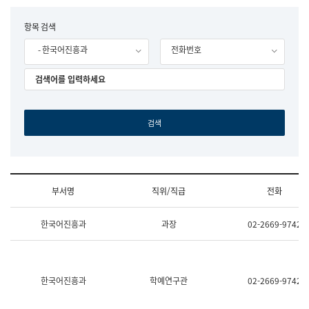
립
국
F
항목 검색
어
o
원
- 한국어진흥과
전화번호
r
조
m
직
도
국
어
원
원
장
기
획
연
수
부서명
직위/직급
전화
부
기
조
획
한국어진흥과
과장
02-2669-9742
직
운
및
영
업
과
무
공
소
공
한국어진흥과
학예연구관
02-2669-9742
개
언
(부
어
서
과