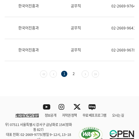
보
한국어진흥과
공무직
02-2669-9764
과
한
국
어
한국어진흥과
공무직
02-2669-9641
진
흥
과
수
한국어진흥과
공무직
02-2669-9678
어
점
자
진
흥
첫 페이지
이전 페이지
다음 페이지
마지막 페이지
1
2
과
Youtube
Instagram
Twitter
blog
개인정보 처리 방침
정보공개
저작권 정책
무료 배포 프로그램
오시는 길
바로 가기
문체부와 소속기관
우) 07511 서울특별시 강서구 금낭화로 154(방화
동 827)
대표 전화: 02-2669-9775(평일 9~12시, 13~18