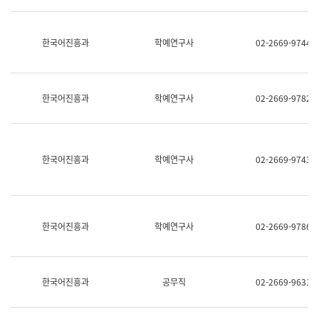
명,
교
직
육
위/
연
한국어진흥과
학예연구사
02-2669-9744
직
수
급,
과
전
어
화,
문
담
연
한국어진흥과
학예연구사
02-2669-9782
당
구
업
실
무)
어
문
연
한국어진흥과
학예연구사
02-2669-9743
구
과
어
문
연
한국어진흥과
학예연구사
02-2669-9786
구
과
(사
전
팀)
한국어진흥과
공무직
02-2669-9631
언
어
정