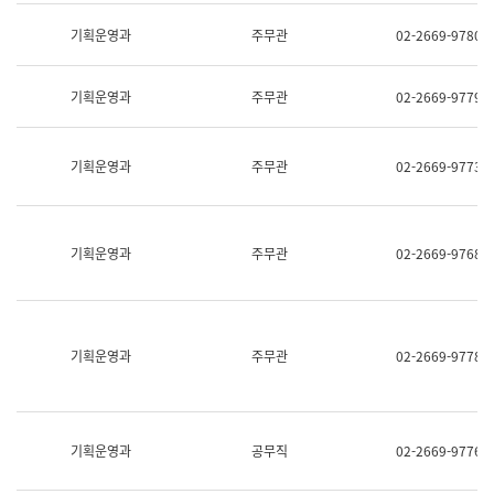
명,
교
직
기획운영과
주무관
02-2669-9780
육
위/
연
직
수
급,
과
기획운영과
주무관
02-2669-9779
전
어
화,
문
담
연
당
기획운영과
주무관
02-2669-9773
구
업
실
무)
어
문
연
기획운영과
주무관
02-2669-9768
구
과
어
문
연
구
기획운영과
주무관
02-2669-9778
과
(사
전
팀)
언
기획운영과
공무직
02-2669-9776
어
정