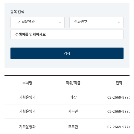
립
국
F
항목 검색
어
o
원
- 기획운영과
전화번호
r
조
m
직
도
국
어
원
원
장
기
획
연
수
부서명
직위/직급
전화
부
기
조
획
기획운영과
과장
02-2669-9770
직
운
및
영
업
과
기획운영과
사무관
02-2669-9772
무
공
소
공
개
언
기획운영과
주무관
02-2669-9774
(부
어
서
과