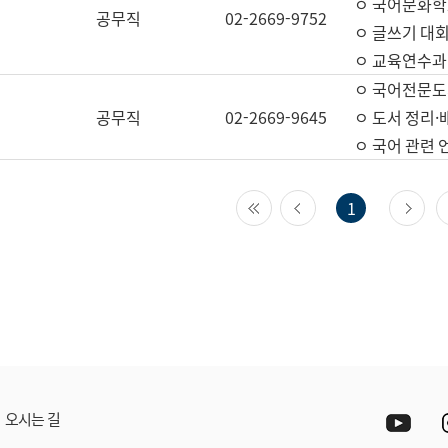
ㅇ 국어문화학
공무직
02-2669-9752
ㅇ 글쓰기 대회
ㅇ 교육연수과
ㅇ 국어전문도
공무직
02-2669-9645
ㅇ 도서 정리·
ㅇ 국어 관련
첫 페이지
이전 페이지
다
1
Yout
오시는 길