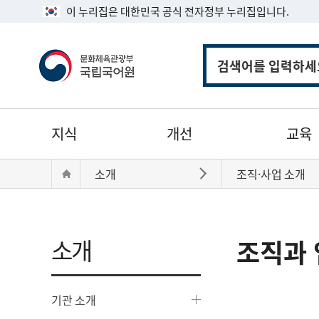
이 누리집은 대한민국 공식 전자정부 누리집입니다.
통
합
검
색
주
지식
개선
교육
메
뉴
현
Home
소개
조직·사업 소개
바로가기
재
위
치:
소개
조직과 
기관 소개