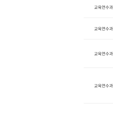
실
교육연수과
어
문
연
구
교육연수과
과
어
문
연
교육연수과
구
과
(사
전
팀)
교육연수과
언
어
정
보
과