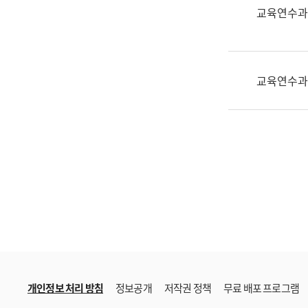
한
교육연수과
국
어
진
흥
교육연수과
과
수
어
점
자
진
흥
과
개인정보 처리 방침
정보공개
저작권 정책
무료 배포 프로그램