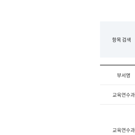
국
립
국
어
원
F
항목 검색
조
o
직
r
도
m
국
어
부서명
원
원
조
장
교육연수과
직
기
및
획
업
연
무
수
소
부
교육연수과
개
기