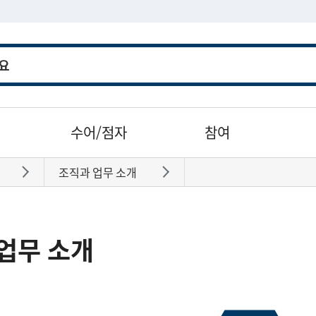
수어/점자
참여
조직과 업무 소개
바로가기
바로가기
업무 소개