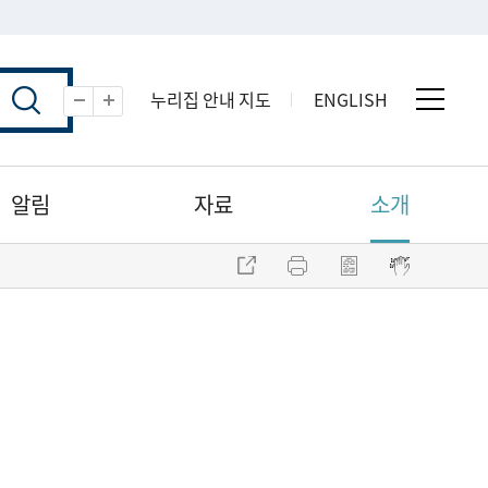
누리집 안내 지도
ENGLISH
전체 
축소
확대
알림
자료
소개
주소 복사
프린트
점자파일 내려받기
점자뷰어 보