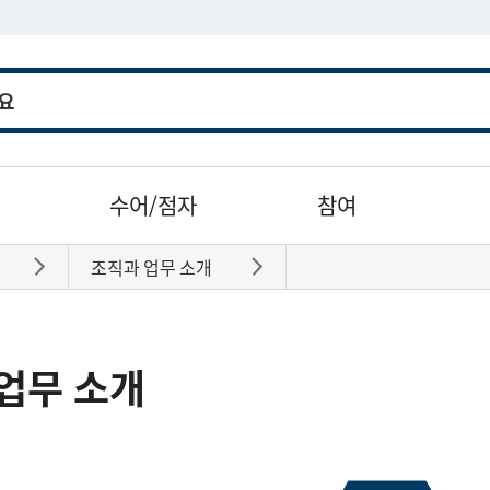
수어/점자
참여
조직과 업무 소개
바로가기
바로가기
업무 소개