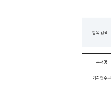
국
립
국
어
원
F
항목 검색
조
o
직
r
도
m
국
어
부서명
원
원
조
장
기획연수부
직
기
및
획
업
연
무
수
소
부
개
기