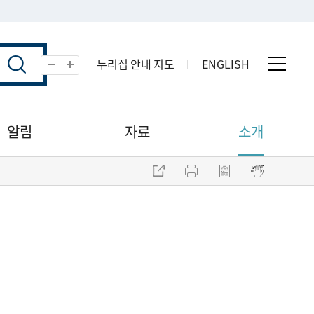
누리집 안내 지도
ENGLISH
전체 
축소
확대
알림
자료
소개
주소 복사
프린트
점자파일 내려받기
점자뷰어 보