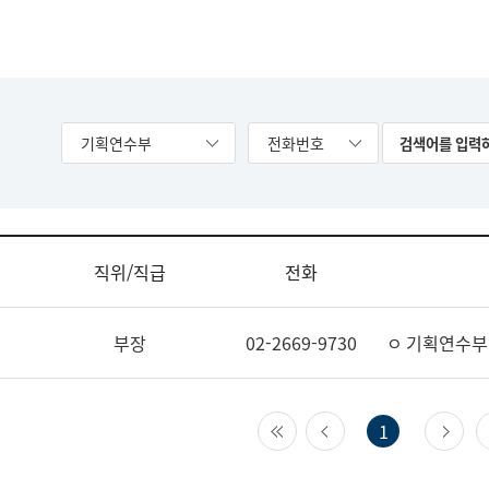
기획연수부
전화번호
직위/직급
전화
부장
02-2669-9730
ㅇ 기획연수부
첫 페이지
이전 페이지
다
1