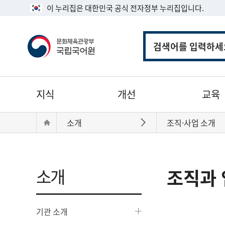
이 누리집은 대한민국 공식 전자정부 누리집입니다.
통
합
검
색
주
지식
개선
교육
메
뉴
현
Home
소개
조직·사업 소개
바로가기
재
위
치:
소개
조직과 
기관 소개