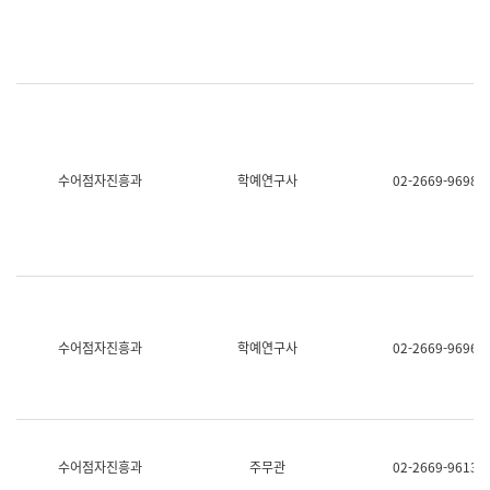
명,
교
직
육
위/
연
직
수
급,
과
전
어
화,
문
담
연
당
구
수어점자진흥과
학예연구사
02-2669-9698
업
실
무)
어
문
연
구
과
어
문
연
수어점자진흥과
학예연구사
02-2669-9696
구
과
(사
전
팀)
언
어
수어점자진흥과
주무관
02-2669-9613
정