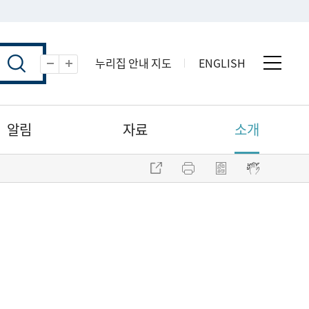
누리집 안내 지도
ENGLISH
전체 
축소
확대
알림
자료
소개
주소 복사
프린트
점자파일 내려받기
점자뷰어 보