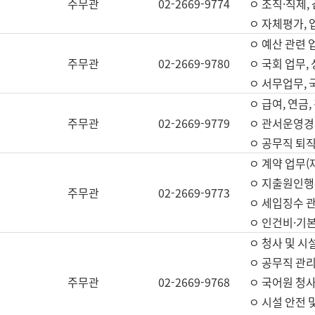
주무관
02-2669-9774
ㅇ 조직·직제,
ㅇ 자체평가,
ㅇ 예산 관련 
주무관
02-2669-9780
ㅇ 국회 업무
ㅇ 서무업무,
ㅇ 급여, 연금
주무관
02-2669-9779
ㅇ 관서운영경비
ㅇ 공무직 퇴직
ㅇ 계약 업무(
ㅇ 지출원인행위
주무관
02-2669-9773
ㅇ 세입징수 
ㅇ 인건비·기
ㅇ 청사 및 시
ㅇ 공무직 관리
주무관
02-2669-9768
ㅇ 국어원 청
ㅇ 시설 안전 