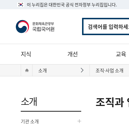
이 누리집은 대한민국 공식 전자정부 누리집입니다.
통
합
검
색
주
지식
개선
교육
메
뉴
현
Home
소개
조직·사업 소개
바로가기
재
위
치:
소개
조직과 
기관 소개