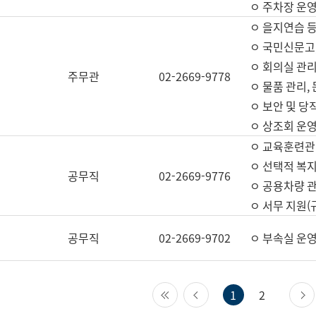
ㅇ 주차장 운
ㅇ 을지연습 
ㅇ 국민신문고,
ㅇ 회의실 관리
주무관
02-2669-9778
ㅇ 물품 관리,
ㅇ 보안 및 당
ㅇ 상조회 운
ㅇ 교육훈련관
ㅇ 선택적 복지
공무직
02-2669-9776
ㅇ 공용차량 관
ㅇ 서무 지원(
공무직
02-2669-9702
ㅇ 부속실 운
첫 페이지
이전 페이지
1
2