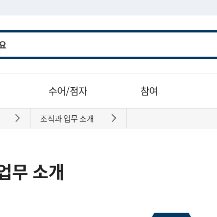
수어/점자
참여
조직과 업무 소개
바로가기
바로가기
업무 소개