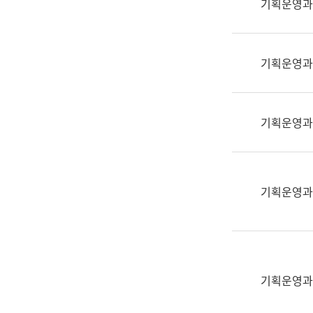
기획운영과
(부
획
서
운
명,
영
직
기획운영과
과
위/
공
직
공
급,
언
기획운영과
전
어
화,
과
담
교
당
육
기획운영과
업
연
무)
수
과
어
문
기획운영과
연
구