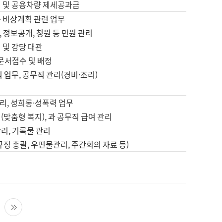
영 및 공용차량 제세공과금
등 비상계획 관련 업무
 정보공개, 청원 등 민원 관리
 및 강당 대관
 문서접수 및 배정
직 업무, 공무직 관리(경비·조리)
영
리, 성희롱·성폭력 업무
(맞춤형 복지), 과 공무직 급여 관리
리, 기록물 관리
규정 총괄, 우편물관리, 주간회의 자료 등)
영
다음 페이지
마지막 페이지