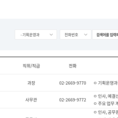
- 기획운영과
전화번호
직위/직급
전화
과장
02-2669-9770
ㅇ 기획운영과
ㅇ 인사, 예결산
사무관
02-2669-9772
ㅇ 주요 업무 
ㅇ 인사, 공무