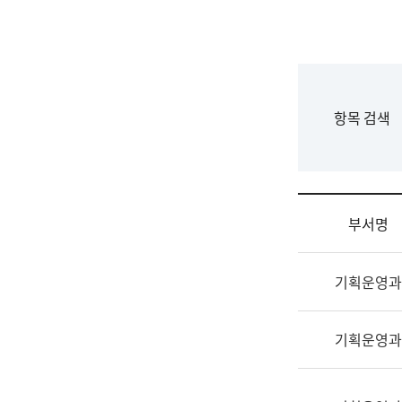
국
립
국
어
원
F
항목 검색
조
o
직
r
도
m
국
어
부서명
원
원
조
장
기획운영과
직
기
및
획
업
연
기획운영과
무
수
소
부
개
기