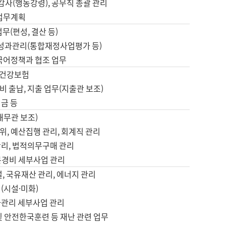
 감사(행동강령), 공무직 총괄 관리
 업무계획
업무(편성, 결산 등)
, 성과관리(통합재정사업평가 등)
 국어정책과 협조 업무
, 건강보험
 출납, 지출 업무(지출관 보조)
금 등
재무관 보조)
, 예산집행 관리, 회계직 관리
관리, 법적의무구매 관리
본경비 세부사업 관리
설, 국유재산 관리, 에너지 관리
(시설·미화)
사관리 세부사업 관리
및 안전한국훈련 등 재난 관련 업무