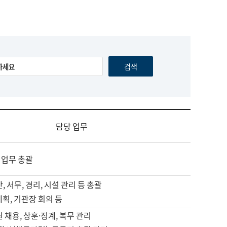
담당 업무
 업무 총괄
, 서무, 경리, 시설 관리 등 총괄
계획, 기관장 회의 등
원 채용, 상훈·징계, 복무 관리