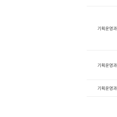
실
어
문
연
구
기획운영과
과
어
문
연
구
과
기획운영과
(사
전
팀)
기획운영과
언
어
정
보
과