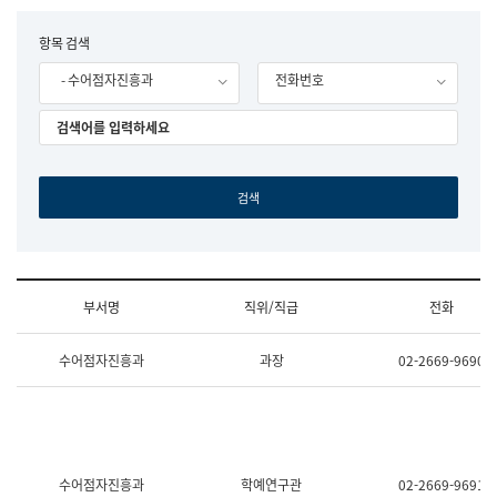
립
국
F
항목 검색
어
o
원
- 수어점자진흥과
전화번호
r
조
m
직
도
국
어
원
원
장
기
획
연
수
부서명
직위/직급
전화
부
기
조
획
수어점자진흥과
과장
02-2669-9690
직
운
및
영
업
과
무
공
소
공
개
언
(부
어
수어점자진흥과
학예연구관
02-2669-9691
서
과