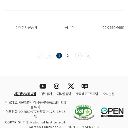
수어점자진흥과
공무직
02-2669-9661
첫 페이지
이전 페이지
다음 페이지
마지막 페이지
1
2
Youtube
Instagram
Twitter
blog
개인정보 처리 방침
정보공개
저작권 정책
무료 배포 프로그램
오시는 길
바로 가기
문체부와 소속기관
우) 07511 서울특별시 강서구 금낭화로 154(방화
동 827)
대표 전화: 02-2669-9775(평일 9~12시, 13~18
시)
COPYRIGHT ⓒ National Institute of
Korean Language ALL RIGHTS RESERVED.