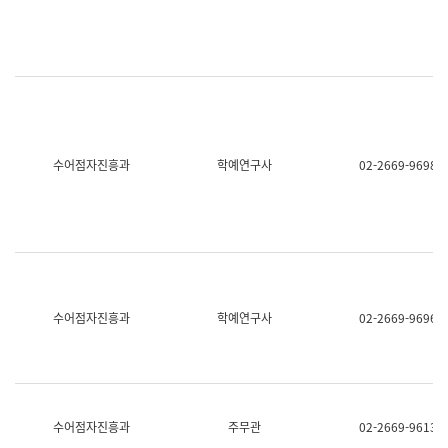
명,
교
직
육
위/
연
직
수
급,
과
전
어
화,
문
담
연
당
구
수어점자진흥과
학예연구사
02-2669-9698
업
실
무)
어
문
연
구
과
어
문
연
수어점자진흥과
학예연구사
02-2669-9696
구
과
(사
전
팀)
언
어
수어점자진흥과
주무관
02-2669-9613
정