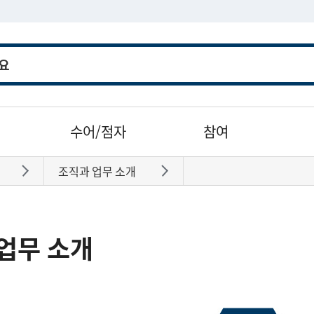
수어/점자
참여
조직과 업무 소개
바로가기
바로가기
업무 소개