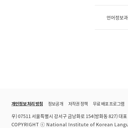
한
국
어
언어정보과
진
흥
과
수
어
점
자
진
흥
과
개인정보 처리 방침
정보공개
저작권 정책
무료 배포 프로그램
우) 07511 서울특별시 강서구 금낭화로 154(방화동 827)
대표 
COPYRIGHT ⓒ National Institute of Korean Lan