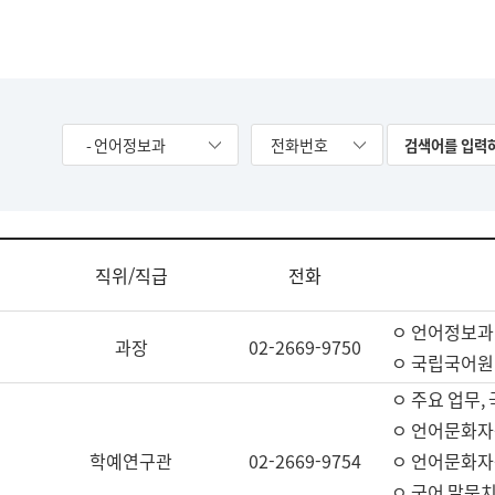
- 언어정보과
전화번호
직위/직급
전화
ㅇ 언어정보과
과장
02-2669-9750
ㅇ 국립국어원
ㅇ 주요 업무,
ㅇ 언어문화자
학예연구관
02-2669-9754
ㅇ 언어문화자
ㅇ 국어 말뭉치