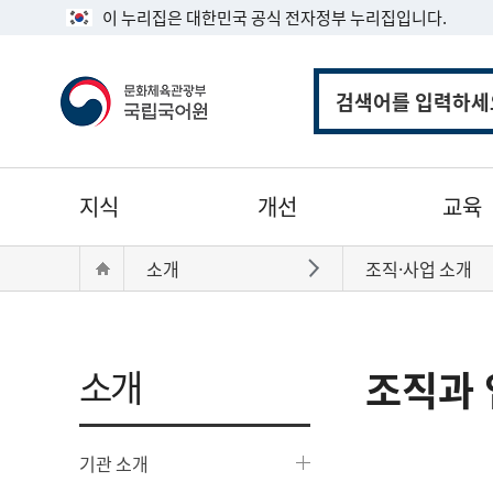
이 누리집은 대한민국 공식 전자정부 누리집입니다.
통
합
검
색
주
지식
개선
교육
메
뉴
현
Home
소개
조직·사업 소개
바로가기
재
위
치:
소개
조직과 
기관 소개