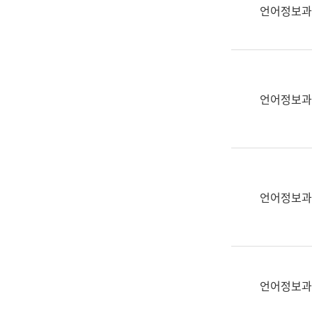
실
언어정보과
어
문
연
구
과
언어정보과
어
문
연
구
과
(사
언어정보과
전
팀)
언
어
정
언어정보과
보
과