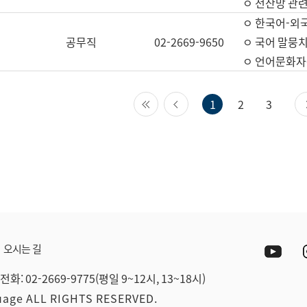
ㅇ 전산망 관련
ㅇ 한국어-외
공무직
02-2669-9650
ㅇ 국어 말뭉치
ㅇ 언어문화자원
첫 페이지
이전 페이지
1
2
3
Yout
오시는 길
전화: 02-2669-9775(평일 9~12시, 13~18시)
guage ALL RIGHTS RESERVED.