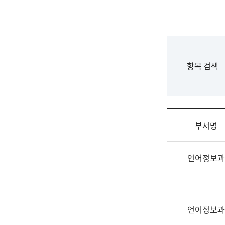
국
립
국
어
원
F
항목 검색
조
o
직
r
도
m
국
어
부서명
원
원
조
장
언어정보과
직
기
및
획
업
연
무
수
소
언어정보과
부
개
기