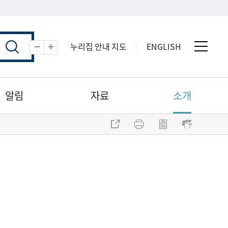
누리집 안내 지도
ENGLISH
전체 
축소
확대
알림
자료
소개
주소 복사
프린트
점자파일 내려받기
점자뷰어 보