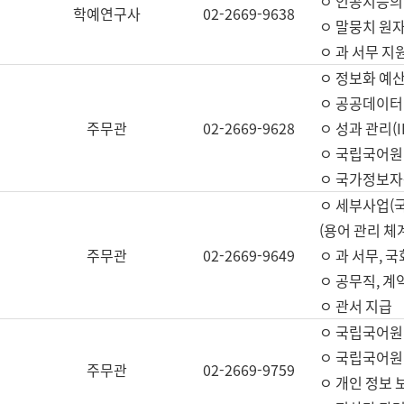
ㅇ 인공지능의
학예연구사
02-2669-9638
ㅇ 말뭉치 원자
ㅇ 과 서무 지
ㅇ 정보화 예산
ㅇ 공공데이터 
주무관
02-2669-9628
ㅇ 성과 관리(
ㅇ 국립국어원
ㅇ 국가정보자
ㅇ 세부사업(
(용어 관리 체
주무관
02-2669-9649
ㅇ 과 서무, 
ㅇ 공무직, 계
ㅇ 관서 지급
ㅇ 국립국어원
ㅇ 국립국어원
주무관
02-2669-9759
ㅇ 개인 정보 