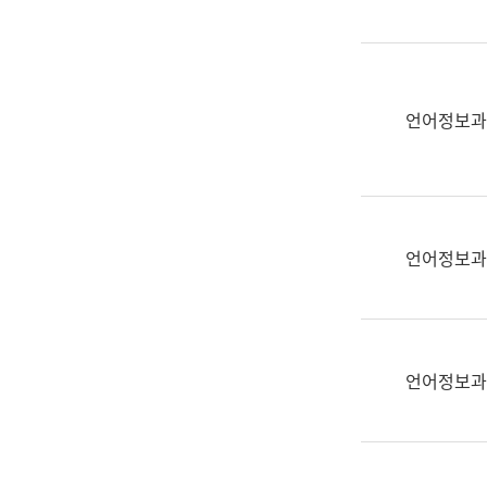
(부
획
서
운
명,
영
직
과
위/
언어정보과
공
직
공
급,
언
전
어
화,
과
담
교
언어정보과
당
육
업
연
무)
수
과
언어정보과
어
문
연
구