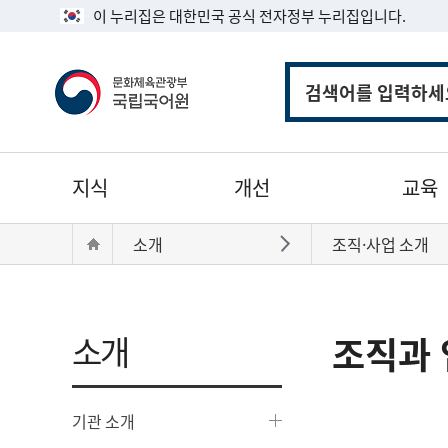
이 누리집은 대한민국 공식 전자정부 누리집입니다.
통
합
검
색
주
지식
개선
교육
메
뉴
현
Home
소개
조직·사업 소개
바로가기
재
위
치:
소개
조직과 
기관 소개