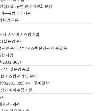
완심의회, 규범 관련 위원회 운영
 어문규범분과 지원
 기획 업무 등
업
 조사, 지역어 시스템 개발
담실 운영·관리
 관련 용역, 상담시스템 운영·관리 총괄 등
통합 사업
2931-300)
 감수 및 운영 총괄
합 시스템 관리 및 운영
업(2931-305) 관리 및 예결산
중장기 계획 수립 지원
조사
대사전> 개편