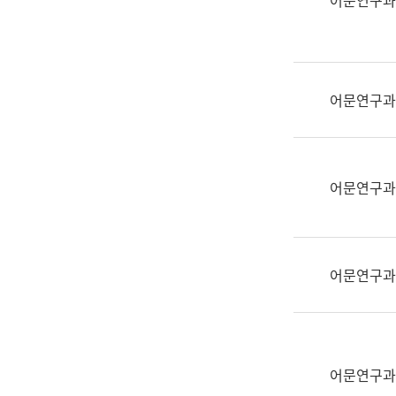
어문연구과
실
어
문
연
구
어문연구과
과
어
문
연
어문연구과
구
과
(사
전
어문연구과
팀)
언
어
정
보
어문연구과
과