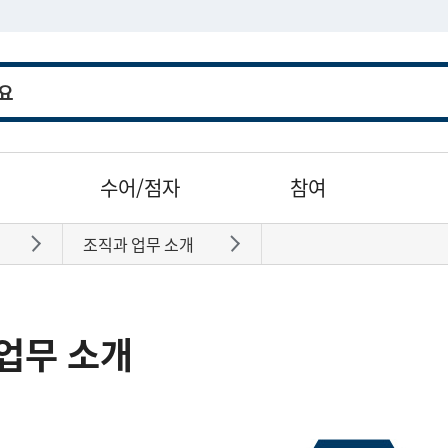
수어/점자
참여
조직과 업무 소개
바로가기
바로가기
업무 소개