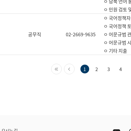
ㅇ 남북 언어 
ㅇ 민원 검토 
ㅇ 국어정책자
ㅇ 국어정책 
공무직
02-2669-9635
ㅇ 어문규범 
ㅇ 어문규범 
ㅇ 기타 지출
첫 페이지
이전 페이지
1
2
3
4
Yout
오시는 길