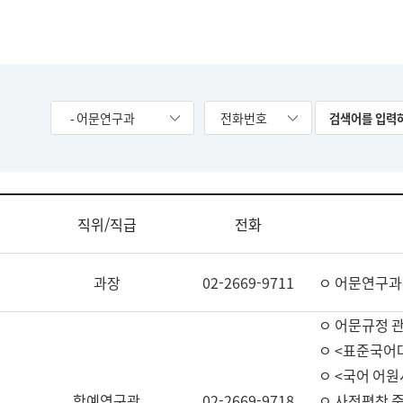
- 어문연구과
전화번호
직위/직급
전화
과장
02-2669-9711
ㅇ 어문연구과
ㅇ 어문규정 
ㅇ <표준국어
ㅇ <국어 어원
학예연구관
02-2669-9718
ㅇ 사전편찬 