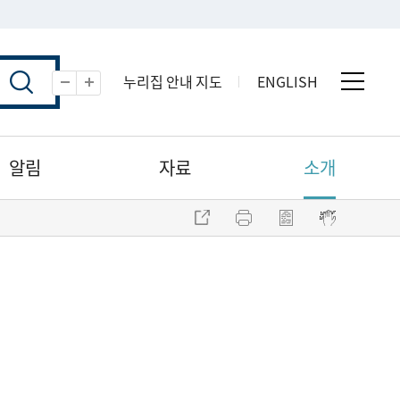
누리집 안내 지도
ENGLISH
전체 
축소
확대
알림
자료
소개
주소 복사
프린트
점자파일 내려받기
점자뷰어 보