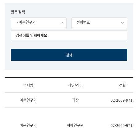
립
국
F
항목 검색
어
o
원
- 어문연구과
전화번호
r
조
m
직
도
국
어
원
원
장
기
획
연
수
부서명
직위/직급
전화
부
기
조
획
어문연구과
과장
02-2669-9711
직
운
및
영
업
과
무
공
소
공
어문연구과
학예연구관
02-2669-9718
개
언
(부
어
서
과