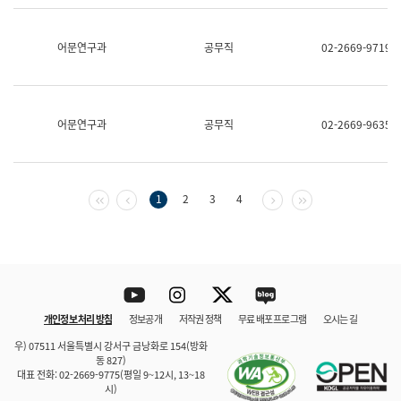
보
과
한
어문연구과
공무직
02-2669-9719
국
어
진
흥
과
어문연구과
공무직
02-2669-9635
수
어
점
자
진
첫 페이지
이전 페이지
다음 페이지
마지막 페이지
1
2
3
4
흥
과
Youtube
Instagram
Twitter
blog
개인정보 처리 방침
정보공개
저작권 정책
무료 배포 프로그램
오시는 길
바로 가기
문체부와 소속기관
우) 07511 서울특별시 강서구 금낭화로 154(방화
동 827)
대표 전화: 02-2669-9775(평일 9~12시, 13~18
시)