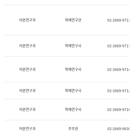
명,
교
직
육
위/
연
직
어문연구과
학예연구관
02-2669-9713
수
급,
과
전
어
화,
문
담
연
당
구
어문연구과
학예연구사
02-2669-9717
업
실
무)
어
문
연
어문연구과
학예연구사
02-2669-9714
구
과
어
문
어문연구과
학예연구사
02-2669-9712
연
구
과
(사
어문연구과
학예연구사
02-2669-9716
전
팀)
언
어
어문연구과
주무관
02-2669-9630
정