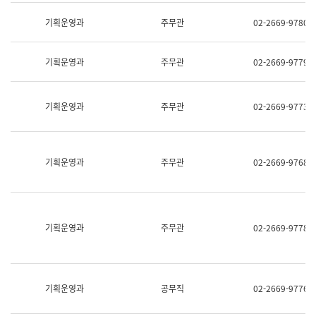
명,
교
직
기획운영과
주무관
02-2669-9780
육
위/
연
직
수
급,
과
기획운영과
주무관
02-2669-9779
전
어
화,
문
담
연
당
기획운영과
주무관
02-2669-9773
구
업
실
무)
어
문
연
기획운영과
주무관
02-2669-9768
구
과
어
문
연
구
기획운영과
주무관
02-2669-9778
과
(사
전
팀)
언
기획운영과
공무직
02-2669-9776
어
정