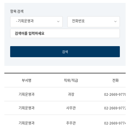
립
국
F
항목 검색
어
o
원
- 기획운영과
전화번호
r
조
m
직
도
국
어
원
원
장
기
획
연
수
부서명
직위/직급
전화
부
기
조
획
기획운영과
과장
02-2669-9770
직
운
및
영
업
과
기획운영과
사무관
02-2669-9772
무
공
소
공
개
언
기획운영과
주무관
02-2669-9774
(부
어
서
과