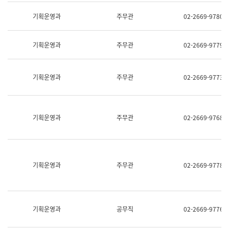
명,
교
직
기획운영과
주무관
02-2669-9780
육
위/
연
직
수
급,
과
기획운영과
주무관
02-2669-9779
전
어
화,
문
담
연
당
기획운영과
주무관
02-2669-9773
구
업
실
무)
어
문
연
기획운영과
주무관
02-2669-9768
구
과
어
문
연
구
기획운영과
주무관
02-2669-9778
과
(사
전
팀)
언
기획운영과
공무직
02-2669-9776
어
정