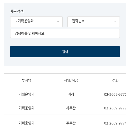
립
국
F
항목 검색
어
o
원
- 기획운영과
전화번호
r
조
m
직
도
국
어
원
원
장
기
획
연
수
부서명
직위/직급
전화
부
기
조
획
기획운영과
과장
02-2669-9770
직
운
및
영
업
과
기획운영과
사무관
02-2669-9772
무
공
소
공
개
언
기획운영과
주무관
02-2669-9774
(부
어
서
과