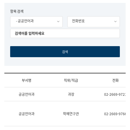
립
국
F
항목 검색
어
o
원
- 공공언어과
전화번호
r
조
m
직
도
국
어
원
원
장
기
획
연
수
부서명
직위/직급
전화
부
기
조
획
공공언어과
과장
02-2669-9721
직
운
및
영
업
과
무
공
공공언어과
학예연구관
02-2669-9766
소
공
개
언
(부
어
서
과