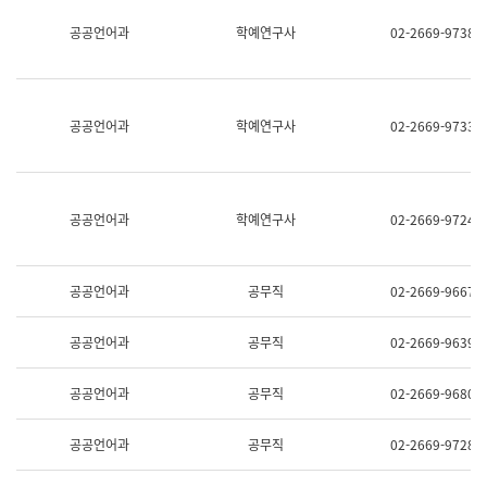
명,
교
공공언어과
학예연구사
02-2669-9738
직
육
위/
연
직
수
급,
과
전
어
공공언어과
학예연구사
02-2669-9733
화,
문
담
연
당
구
업
실
무)
어
공공언어과
학예연구사
02-2669-9724
문
연
구
과
공공언어과
공무직
02-2669-9667
어
문
연
공공언어과
공무직
02-2669-9639
구
과
(사
공공언어과
공무직
02-2669-9680
전
팀)
언
공공언어과
공무직
02-2669-9728
어
정