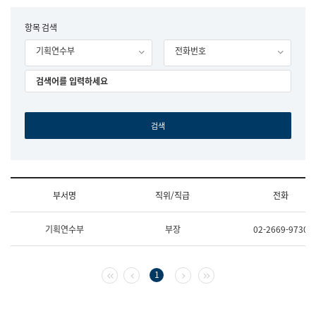
립
국
F
항목 검색
어
o
원
기획연수부
전화번호
r
조
m
직
도
국
어
원
원
장
기
획
연
수
부서명
직위/직급
전화
부
기
조
획
기획연수부
부장
02-2669-9730
직
운
및
영
업
과
무
공
첫 페이지
이전 페이지
다음 페이지
마지막 페이지
1
소
공
개
언
(부
어
서
과