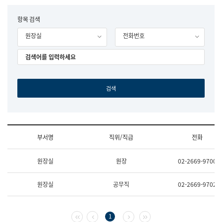
립
국
F
항목 검색
어
o
원
원장실
전화번호
r
조
m
직
도
국
어
원
원
장
기
획
연
수
부서명
직위/직급
전화
부
기
조
획
원장실
원장
02-2669-9700
직
운
및
영
업
과
원장실
공무직
02-2669-9702
무
공
소
공
개
언
(부
어
첫 페이지
이전 페이지
다음 페이지
마지막 페이지
1
서
과