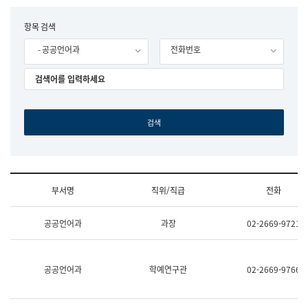
립
국
F
항목 검색
어
o
원
- 공공언어과
전화번호
r
조
m
직
도
국
어
원
원
장
기
획
연
수
부서명
직위/직급
전화
부
기
조
획
공공언어과
과장
02-2669-9721
직
운
및
영
업
과
무
공
공공언어과
학예연구관
02-2669-9766
소
공
개
언
(부
어
서
과