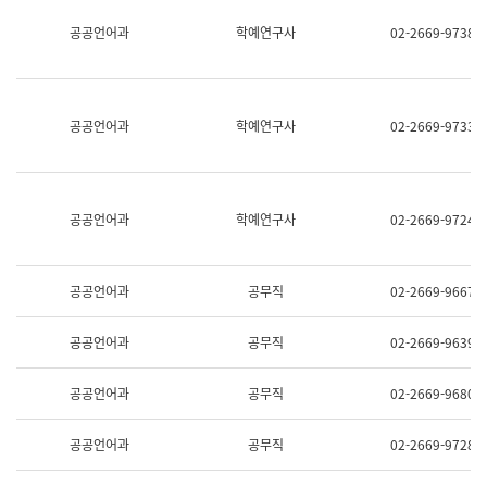
명,
교
공공언어과
학예연구사
02-2669-9738
직
육
위/
연
직
수
급,
과
전
어
공공언어과
학예연구사
02-2669-9733
화,
문
담
연
당
구
업
실
무)
어
공공언어과
학예연구사
02-2669-9724
문
연
구
과
공공언어과
공무직
02-2669-9667
어
문
연
공공언어과
공무직
02-2669-9639
구
과
(사
공공언어과
공무직
02-2669-9680
전
팀)
언
공공언어과
공무직
02-2669-9728
어
정