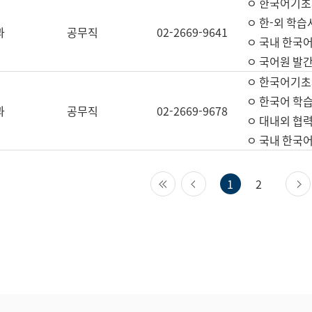
ㅇ 한국어기초
ㅇ 한-외 학습
과
공무직
02-2669-9641
ㅇ 국내 한국
ㅇ 국어원 발간
ㅇ 한국어기초
ㅇ 한국어 학
과
공무직
02-2669-9678
ㅇ 대내외 협력
ㅇ 국내 한국
첫 페이지
이전 페이지
1
2