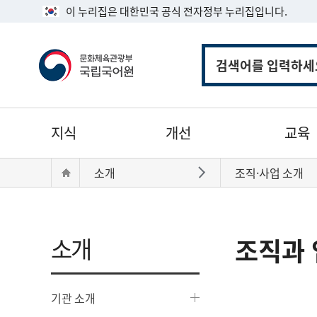
이 누리집은 대한민국 공식 전자정부 누리집입니다.
통
합
검
색
주
지식
개선
교육
메
뉴
현
Home
소개
조직·사업 소개
바로가기
재
위
치:
소개
조직과 
기관 소개