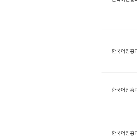
(부
획
서
운
명,
영
직
과
위/
공
직
공
급,
언
한국어진흥
전
어
화,
과
담
교
당
육
업
연
한국어진흥
무)
수
과
어
문
연
구
한국어진흥