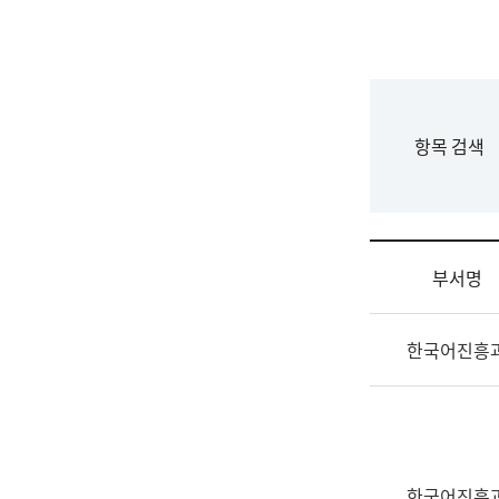
국
립
국
어
원
F
항목 검색
조
o
직
r
도
m
국
어
부서명
원
원
조
장
한국어진흥
직
기
및
획
업
연
무
수
소
부
개
기
한국어진흥