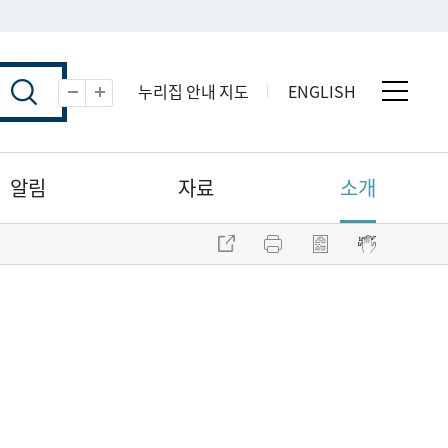
누리집 안내 지도
ENGLISH
전체 
축소
확대
알림
자료
소개
주소 복사
프린트
점자파일 내려받기
점자뷰어 보