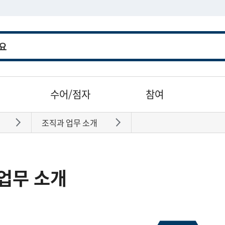
수어/점자
참여
조직과 업무 소개
바로가기
바로가기
업무 소개