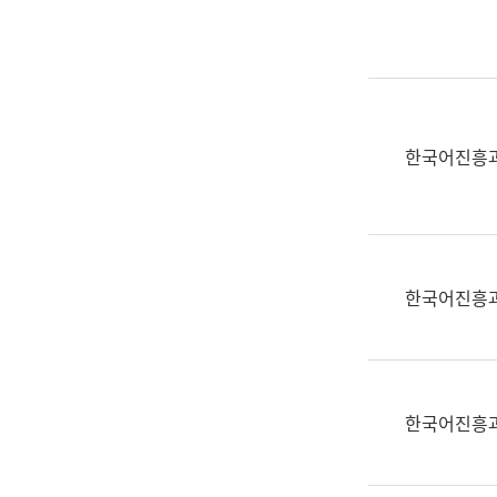
실
어
문
연
구
과
한국어진흥
어
문
연
구
과
한국어진흥
(사
전
팀)
언
어
한국어진흥
정
보
과