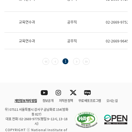
보
과
한
국
교육연수과
공무직
02-2669-9752
어
진
흥
과
교육연수과
공무직
02-2669-9645
수
어
점
자
첫 페이지
이전 페이지
다음 페이지
마지막 페이지
1
진
흥
과
Youtube
Instagram
Twitter
blog
개인정보 처리 방침
정보공개
저작권 정책
무료 배포 프로그램
오시는 길
바로 가기
문체부와 소속기관
우) 07511 서울특별시 강서구 금낭화로 154(방화
동 827)
대표 전화: 02-2669-9775(평일 9~12시, 13~18
시)
COPYRIGHT ⓒ National Institute of