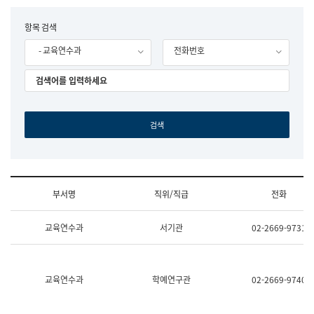
립
국
F
항목 검색
어
o
원
- 교육연수과
전화번호
r
조
m
직
도
국
어
원
원
장
기
획
연
수
부서명
직위/직급
전화
부
기
조
획
교육연수과
서기관
02-2669-9731
직
운
및
영
업
과
무
공
소
공
교육연수과
학예연구관
02-2669-9740
개
언
(부
어
서
과