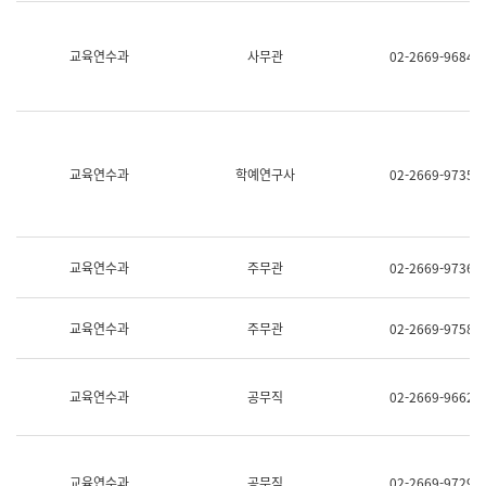
명,
교
직
육
위/
연
교육연수과
사무관
02-2669-9684
직
수
급,
과
전
어
화,
문
담
연
당
구
교육연수과
학예연구사
02-2669-9735
업
실
무)
어
문
연
구
교육연수과
주무관
02-2669-9736
과
어
문
교육연수과
주무관
02-2669-9758
연
구
과
(사
교육연수과
공무직
02-2669-9662
전
팀)
언
어
정
교육연수과
공무직
02-2669-9729