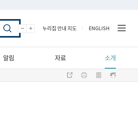
누리집 안내 지도
ENGLISH
전체 
축소
확대
알림
자료
소개
주소 복사
프린트
점자파일 내려받기
점자뷰어 보