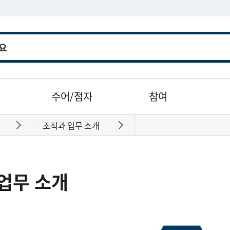
수어/점자
참여
조직과 업무 소개
바로가기
바로가기
업무 소개