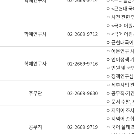
학예연구사
02-2669-9714
ㅇ <우리말샘>
ㅇ <근현대 
ㅇ 사전 관련 
ㅇ <국어 어원
학예연구사
02-2669-9712
ㅇ <국어 어원
ㅇ 근현대국어
ㅇ 어문연구 시
ㅇ 언어정책 기
학예연구사
02-2669-9716
ㅇ 민원 및 국
ㅇ 정책연구심
ㅇ 세부사업 관리
주무관
02-2669-9630
ㅇ 공무직·기간
ㅇ 문서 수발,
ㅇ 지역어 조사
ㅇ 지역어 종합
공무직
02-2669-9719
ㅇ 국어 실태 