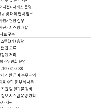
 감수 및 운영 지원
국어사전> 서비스 운영
민원 및 대외 협력 업무
사전> 편찬 실무
사전> 시스템 개발
자료 구축
스템(3개) 총괄
관 간 교류
민청원 처리
의소위원회 운영
(2931-300)
제 직원 급여·복무 관리
 자료 수합 등 부서 서무
 지원 및 결과물 정비
 정보 시스템 운영 관리
조사 지원