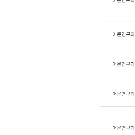
어문연구과
실
어
문
연
구
어문연구과
과
어
문
연
어문연구과
구
과
(사
전
어문연구과
팀)
언
어
정
보
어문연구과
과