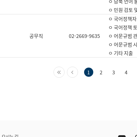
ㅇ 남북 언어 
ㅇ 민원 검토 
ㅇ 국어정책자
ㅇ 국어정책 
공무직
02-2669-9635
ㅇ 어문규범 
ㅇ 어문규범 
ㅇ 기타 지출
첫 페이지
이전 페이지
1
2
3
4
Yout
오시는 길