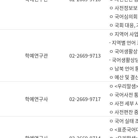
ㅇ 사전정보보
ㅇ 국어심의회
ㅇ 국회 대응,
ㅇ 지역어 사
- 지역별 언어
ㅇ 국어생활상
학예연구관
02-2669-9713
- 국어생활상담
ㅇ 남북 언어 
ㅇ 예산 및 결산(
ㅇ <우리말샘>
ㅇ 국어사전 통
학예연구사
02-2669-9717
ㅇ 사전 세부 사
ㅇ 사전편찬 
ㅇ 국어 실태 
ㅇ <표준국어