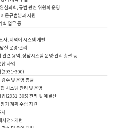
완심의회, 규범 관련 위원회 운영
 어문규범분과 지원
 기획 업무 등
업
 조사, 지역어 시스템 개발
담실 운영·관리
 관련 용역, 상담시스템 운영·관리 총괄 등
통합 사업
2931-300)
 감수 및 운영 총괄
합 시스템 관리 및 운영
업(2931-305) 관리 및 예결산
중장기 계획 수립 지원
조사
대사전> 개편