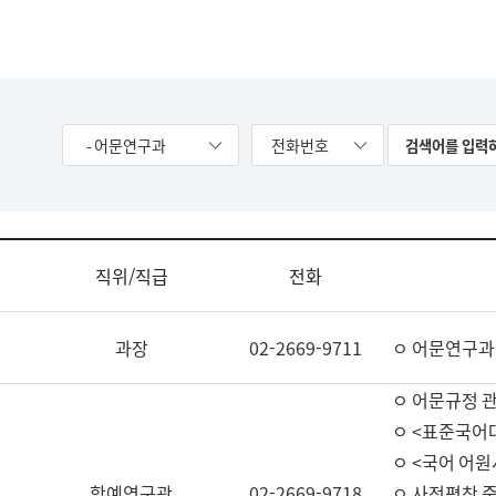
- 어문연구과
전화번호
직위/직급
전화
과장
02-2669-9711
ㅇ 어문연구과
ㅇ 어문규정 
ㅇ <표준국어
ㅇ <국어 어원
학예연구관
02-2669-9718
ㅇ 사전편찬 