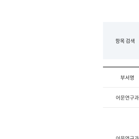
국
립
국
어
원
F
항목 검색
조
o
직
r
도
m
국
어
부서명
원
원
조
장
어문연구과
직
기
및
획
업
연
무
수
소
부
개
기
어문연구과