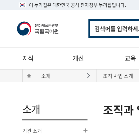
이 누리집은 대한민국 공식 전자정부 누리집입니다.
통
합
검
색
주
지식
개선
교육
메
뉴
현
Home
소개
조직·사업 소개
바로가기
재
위
치:
소개
조직과 
기관 소개