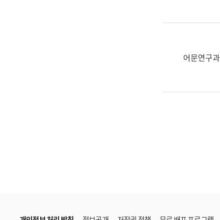
한
국
어
진
흥
어문연구과
과
수
어
점
자
진
흥
과
개인정보 처리 방침
정보공개
저작권 정책
무료 배포 프로그램