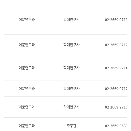
명,
교
직
육
위/
연
직
어문연구과
학예연구관
02-2669-9713
수
급,
과
전
어
화,
문
담
연
당
구
어문연구과
학예연구사
02-2669-9717
업
실
무)
어
문
연
어문연구과
학예연구사
02-2669-9714
구
과
어
문
어문연구과
학예연구사
02-2669-9712
연
구
과
(사
어문연구과
학예연구사
02-2669-9716
전
팀)
언
어
어문연구과
주무관
02-2669-9630
정