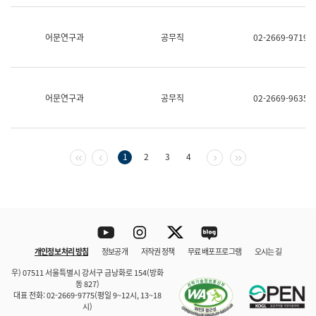
보
과
한
어문연구과
공무직
02-2669-9719
국
어
진
흥
과
어문연구과
공무직
02-2669-9635
수
어
점
자
진
첫 페이지
이전 페이지
다음 페이지
마지막 페이지
1
2
3
4
흥
과
Youtube
Instagram
Twitter
blog
개인정보 처리 방침
정보공개
저작권 정책
무료 배포 프로그램
오시는 길
바로 가기
문체부와 소속기관
우) 07511 서울특별시 강서구 금낭화로 154(방화
동 827)
대표 전화: 02-2669-9775(평일 9~12시, 13~18
시)