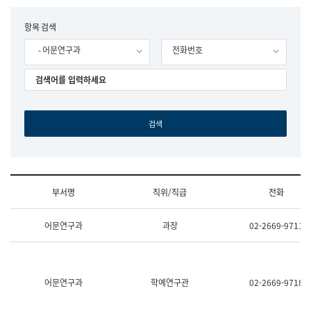
립
국
F
항목 검색
어
o
원
- 어문연구과
전화번호
r
조
m
직
도
국
어
원
원
장
기
획
연
수
부서명
직위/직급
전화
부
기
조
획
어문연구과
과장
02-2669-9711
직
운
및
영
업
과
무
공
소
공
어문연구과
학예연구관
02-2669-9718
개
언
(부
어
서
과