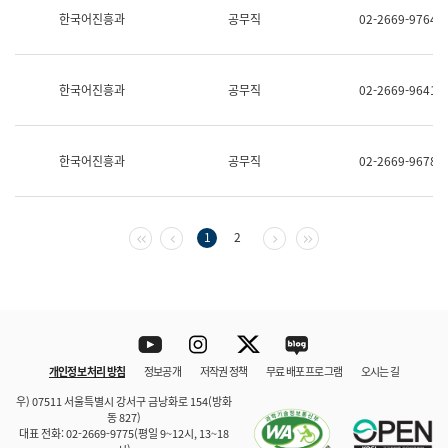
보
한국어진흥과
공무직
02-2669-9764
과
한
국
어
한국어진흥과
공무직
02-2669-9641
진
흥
과
수
한국어진흥과
공무직
02-2669-9678
어
점
자
진
흥
첫 페이지
이전 페이지
다음 페이지
마지막 페이지
1
2
과
Youtube
Instagram
Twitter
blog
개인정보 처리 방침
정보공개
저작권 정책
무료 배포 프로그램
오시는 길
바로 가기
문체부와 소속기관
우) 07511 서울특별시 강서구 금낭화로 154(방화
동 827)
대표 전화: 02-2669-9775(평일 9~12시, 13~18