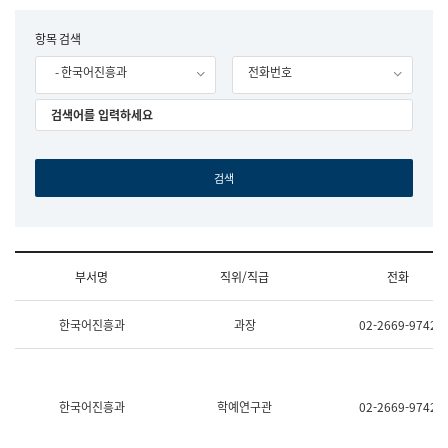
립
국
F
항목 검색
어
o
원
- 한국어진흥과
전화번호
r
조
m
직
도
국
어
원
원
장
기
획
연
수
부서명
직위/직급
전화
부
기
조
획
한국어진흥과
과장
02-2669-9742
직
운
및
영
업
과
무
공
소
공
한국어진흥과
학예연구관
02-2669-9742
개
언
(부
어
서
과