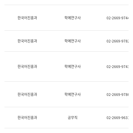
명,
교
직
육
위/
연
한국어진흥과
학예연구사
02-2669-9744
직
수
급,
과
전
어
화,
문
담
연
한국어진흥과
학예연구사
02-2669-9782
당
구
업
실
무)
어
문
연
한국어진흥과
학예연구사
02-2669-9743
구
과
어
문
연
한국어진흥과
학예연구사
02-2669-9786
구
과
(사
전
팀)
한국어진흥과
공무직
02-2669-9631
언
어
정