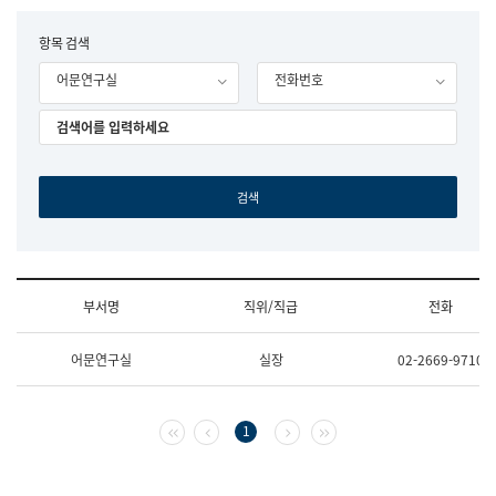
립
국
F
항목 검색
어
o
원
어문연구실
전화번호
r
조
m
직
도
국
어
원
원
장
기
획
연
수
부서명
직위/직급
전화
부
기
조
획
어문연구실
실장
02-2669-9710
직
운
및
영
업
과
무
공
첫 페이지
이전 페이지
다음 페이지
마지막 페이지
1
소
공
개
언
(부
어
서
과