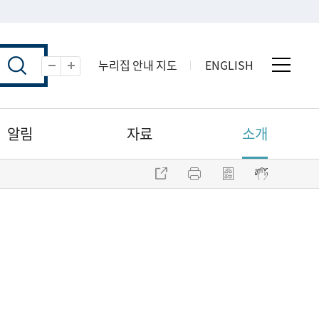
누리집 안내 지도
ENGLISH
전체 
축소
확대
알림
자료
소개
주소 복사
프린트
점자파일 내려받기
점자뷰어 보