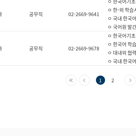
ㅇ 한국어기초
ㅇ 한-외 학습
과
공무직
02-2669-9641
ㅇ 국내 한국
ㅇ 국어원 발간
ㅇ 한국어기초
ㅇ 한국어 학
과
공무직
02-2669-9678
ㅇ 대내외 협력
ㅇ 국내 한국
첫 페이지
이전 페이지
1
2