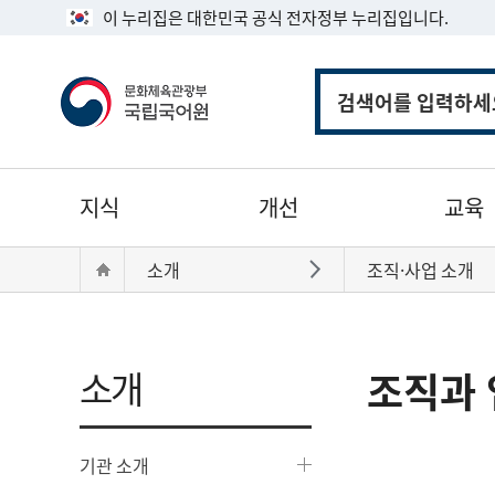
이 누리집은 대한민국 공식 전자정부 누리집입니다.
통
합
검
색
주
지식
개선
교육
메
뉴
현
Home
소개
조직·사업 소개
바로가기
재
위
치:
소개
조직과 
기관 소개