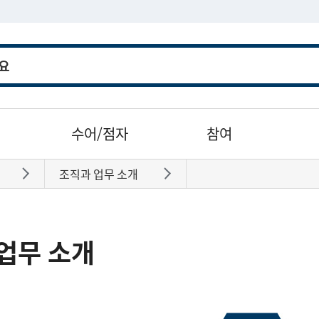
수어/점자
참여
조직과 업무 소개
바로가기
바로가기
업무 소개