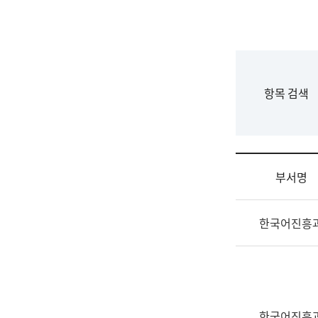
국
립
국
어
원
F
항목 검색
조
o
직
r
도
m
국
어
부서명
원
원
조
장
한국어진흥
직
기
및
획
업
연
무
수
소
부
개
기
한국어진흥