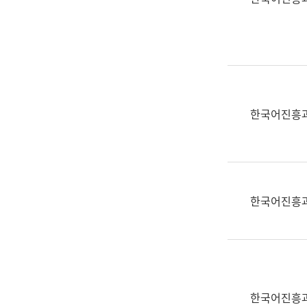
(부
획
서
운
명,
영
직
과
위/
공
직
공
급,
언
한국어진흥
전
어
화,
과
담
교
당
육
업
연
한국어진흥
무)
수
과
어
문
연
구
한국어진흥